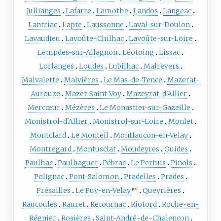
Jullianges
Lafarre
Lamothe
Landos
Langeac
Lantriac
Lapte
Laussonne
Laval-sur-Doulon
Lavaudieu
Lavoûte-Chilhac
Lavoûte-sur-Loire
Lempdes-sur-Allagnon
Léotoing
Lissac
Lorlanges
Loudes
Lubilhac
Malrevers
Malvalette
Malvières
Le Mas-de-Tence
Mazerat-
Aurouze
Mazet-Saint-Voy
Mazeyrat-d'Allier
Mercœur
Mézères
Le Monastier-sur-Gazeille
Monistrol-d'Allier
Monistrol-sur-Loire
Monlet
Montclard
Le Monteil
Montfaucon-en-Velay
Montregard
Montusclat
Moudeyres
Ouides
Paulhac
Paulhaguet
Pébrac
Le Pertuis
Pinols
Polignac
Pont-Salomon
Pradelles
Prades
Présailles
Le Puy-en-Velay
Queyrières
pref
Raucoules
Rauret
Retournac
Riotord
Roche-en-
Régnier
Rosières
Saint-André-de-Chalencon