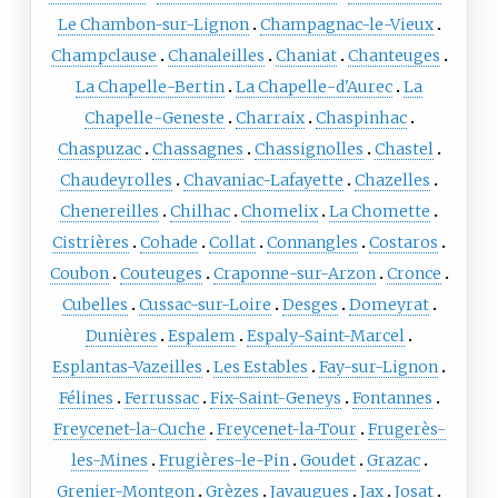
Le Chambon-sur-Lignon
Champagnac-le-Vieux
Champclause
Chanaleilles
Chaniat
Chanteuges
La Chapelle-Bertin
La Chapelle-d'Aurec
La
Chapelle-Geneste
Charraix
Chaspinhac
Chaspuzac
Chassagnes
Chassignolles
Chastel
Chaudeyrolles
Chavaniac-Lafayette
Chazelles
Chenereilles
Chilhac
Chomelix
La Chomette
Cistrières
Cohade
Collat
Connangles
Costaros
Coubon
Couteuges
Craponne-sur-Arzon
Cronce
Cubelles
Cussac-sur-Loire
Desges
Domeyrat
Dunières
Espalem
Espaly-Saint-Marcel
Esplantas-Vazeilles
Les Estables
Fay-sur-Lignon
Félines
Ferrussac
Fix-Saint-Geneys
Fontannes
Freycenet-la-Cuche
Freycenet-la-Tour
Frugerès-
les-Mines
Frugières-le-Pin
Goudet
Grazac
Grenier-Montgon
Grèzes
Javaugues
Jax
Josat