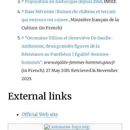
↑
Population en historique depuis 1968
, INSEE
↑
Base Mérimée
:
Ruines du château et terrain
qui entoure ces ruines
, Ministère français de la
Culture.
(in French)
↑
"Germaine Tillion et Geneviève De Gaulle-
Anthonioz, deux grandes figures de la
Résistance au Panthéon | Égalité-femmes-
hommes"
.
www.egalite-femmes-hommes.gouv.fr
(in French). 27 May 2015
. Retrieved
14 November
2025
.
External links
Official Web site