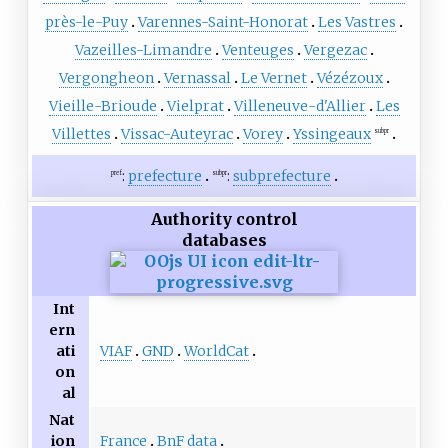
près-le-Puy
Varennes-Saint-Honorat
Les Vastres
Vazeilles-Limandre
Venteuges
Vergezac
Vergongheon
Vernassal
Le Vernet
Vézézoux
Vieille-Brioude
Vielprat
Villeneuve-d'Allier
Les
Villettes
Vissac-Auteyrac
Vorey
Yssingeaux
subpr
:
prefecture
:
subprefecture
pref
subpr
Authority control
databases
Int
ern
VIAF
GND
WorldCat
ati
on
al
Nat
France
BnF data
ion