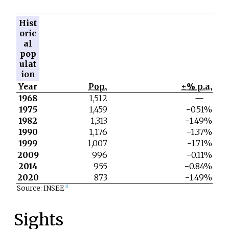
Hist
oric
al
pop
ulat
ion
Year
Pop.
±% p.a.
1968
1,512
—
1975
1,459
−0.51%
1982
1,313
−1.49%
1990
1,176
−1.37%
1999
1,007
−1.71%
2009
996
−0.11%
2014
955
−0.84%
2020
873
−1.49%
Source: INSEE
[
3
]
Sights