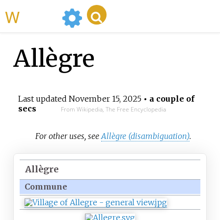
WikiMili
Allègre
Last updated
November 15, 2025
• a couple of
secs
From Wikipedia, The Free Encyclopedia
For other uses, see
Allègre (disambiguation)
.
Allègre
Commune