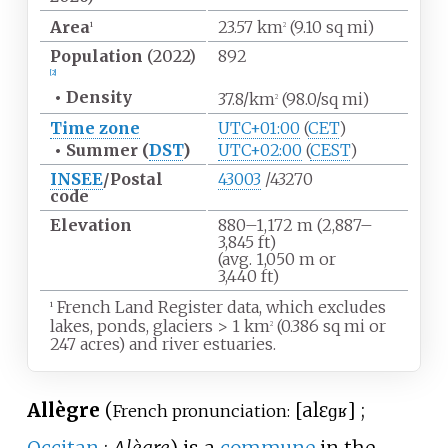
Area
23.57
km
(9.10
sq
mi)
1
2
Population
(2022)
892
[
2
]
•
Density
37.8/km
(98.0/sq
mi)
2
Time zone
UTC+01:00
(
CET
)
•
Summer (
DST
)
UTC+02:00
(
CEST
)
INSEE
/Postal
43003
/43270
code
Elevation
880–1,172
m (2,887–
3,845
ft)
(avg. 1,050
m or
3,440
ft)
French Land Register data, which excludes
1
lakes, ponds, glaciers
>
1
km
(0.386
sq
mi or
2
247 acres) and river estuaries.
Allègre
(
[
alɛɡʁ
]
;
French pronunciation: