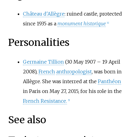
Château d'Allègre
: ruined castle, protected
since 1935 as a
monument historique
[
4
]
Personalities
Germaine Tillion
(30 May 1907
–
19 April
2008),
French
anthropologist
, was born in
Allègre. She was interred at the
Panthéon
in Paris on May 27, 2015, for his role in the
French Resistance.
[
5
]
See also