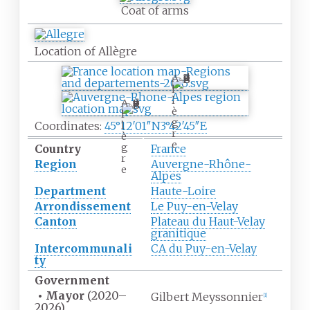
Coat of arms
Location of Allègre
A
l
l
A
è
l
g
Coordinates:
45°12′01″N
3°42′45″E
l
r
è
e
g
Country
France
r
Region
Auvergne-Rhône-
e
Alpes
Department
Haute-Loire
Arrondissement
Le Puy-en-Velay
Canton
Plateau du Haut-Velay
granitique
Intercommunali
CA du Puy-en-Velay
ty
Government
•
Mayor
(2020
–
Gilbert Meyssonnier
[
1
]
2026)