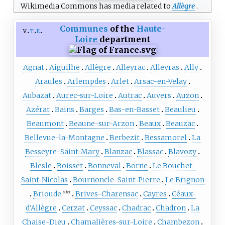
Wikimedia Commons has media related to
Allègre
.
Communes
of the
Haute-
v
t
e
Loire
department
Agnat
Aiguilhe
Allègre
Alleyrac
Alleyras
Ally
Araules
Arlempdes
Arlet
Arsac-en-Velay
Aubazat
Aurec-sur-Loire
Autrac
Auvers
Auzon
Azérat
Bains
Barges
Bas-en-Basset
Beaulieu
Beaumont
Beaune-sur-Arzon
Beaux
Beauzac
Bellevue-la-Montagne
Berbezit
Bessamorel
La
Besseyre-Saint-Mary
Blanzac
Blassac
Blavozy
Blesle
Boisset
Bonneval
Borne
Le Bouchet-
Saint-Nicolas
Bournoncle-Saint-Pierre
Le Brignon
Brioude
Brives-Charensac
Cayres
Céaux-
subpr
d'Allègre
Cerzat
Ceyssac
Chadrac
Chadron
La
Chaise-Dieu
Chamalières-sur-Loire
Chambezon