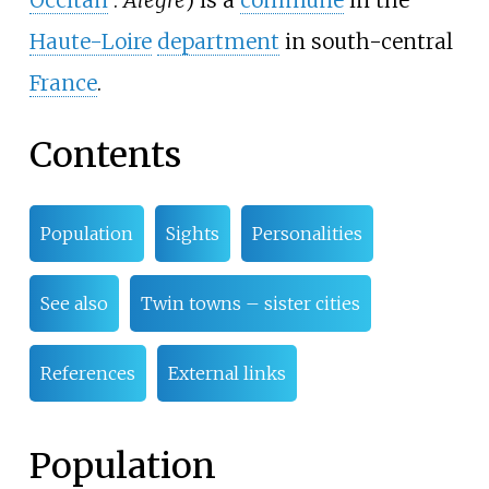
Occitan
:
Alègre
) is a
commune
in the
Haute-Loire
department
in south-central
France
.
Contents
Population
Sights
Personalities
See also
Twin towns – sister cities
References
External links
Population