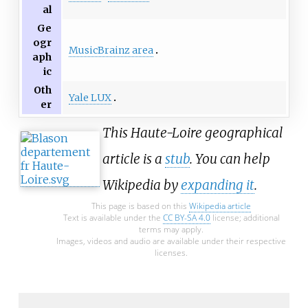
al
Ge
ogr
MusicBrainz area
aph
ic
Oth
Yale LUX
er
This Haute-Loire geographical
article is a
stub
. You can help
Wikipedia by
expanding it
.
This page is based on this
Wikipedia article
Text is available under the
CC BY-SA 4.0
license; additional
terms may apply.
Images, videos and audio are available under their respective
licenses.