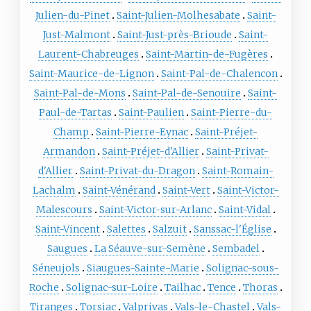
Julien-du-Pinet
Saint-Julien-Molhesabate
Saint-
Just-Malmont
Saint-Just-près-Brioude
Saint-
Laurent-Chabreuges
Saint-Martin-de-Fugères
Saint-Maurice-de-Lignon
Saint-Pal-de-Chalencon
Saint-Pal-de-Mons
Saint-Pal-de-Senouire
Saint-
Paul-de-Tartas
Saint-Paulien
Saint-Pierre-du-
Champ
Saint-Pierre-Eynac
Saint-Préjet-
Armandon
Saint-Préjet-d'Allier
Saint-Privat-
d'Allier
Saint-Privat-du-Dragon
Saint-Romain-
Lachalm
Saint-Vénérand
Saint-Vert
Saint-Victor-
Malescours
Saint-Victor-sur-Arlanc
Saint-Vidal
Saint-Vincent
Salettes
Salzuit
Sanssac-l'Église
Saugues
La Séauve-sur-Semène
Sembadel
Séneujols
Siaugues-Sainte-Marie
Solignac-sous-
Roche
Solignac-sur-Loire
Tailhac
Tence
Thoras
Tiranges
Torsiac
Valprivas
Vals-le-Chastel
Vals-