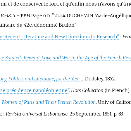
mi et de conserver le fort, et qu'enfin nous n'avons qu
04-1815
- 1993 Page 617 "2224 DUCHEMIN Marie-Angélique
militaire du 42e, dénommé Brulon"
 Recent Literature and New Directions in Research"
.
Fem
he Soldier's Reward: Love and War in the Age of the French R
, Politics and Literature, for the Year ...
Dodsley. 1852.
Une présidence napoléonienne"
.
Hors Collection
(in French)
 Women of Paris and Their French Revolution
. Univ of Califo
r
]
.
Revista Universal Lisbonense
. 25 September 1851. p.
83.