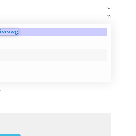
o
n
y.