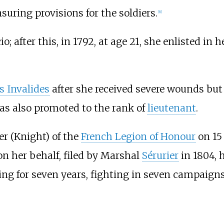
nsuring provisions for the soldiers.
[
6
]
io; after this, in 1792, at age 21, she enlisted i
s Invalides
after she received severe wounds but
was also promoted to the rank of
lieutenant
.
er (Knight) of the
French Legion of Honour
on 15 
on her behalf, filed by Marshal
Sérurier
in 1804, 
ving for seven years, fighting in seven campaig