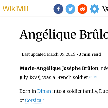
WikiMili
Angélique Brûl
Last updated
March 05, 2026
• 3 min read
Marie-Angélique Josèphe Brûlon
, né
July 1859), was a French soldier.
[
1
]
[
2
]
[
3
]
[
4
]
Born in
Dinan
into a soldier family, D
of
Corsica
.
[
5
]