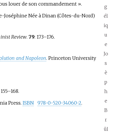
'à nous louer de son commandement
».
g
-Joséphine Née à Dinan (Côtes-du-Nord)
él
iq
u
inist Review
.
79
:
173–
176.
e
Jo
evolution and Napoleon
. Princeton University
s
è
p
:
155–
168.
h
e
rnia Press.
ISBN
978-0-520-34060-2
.
B
r
ûl