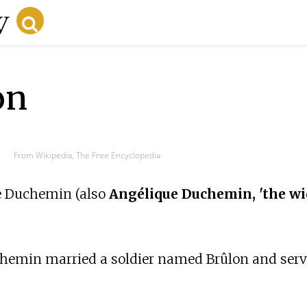
on
From Wikipedia, The Free Encyclopedia
e Duchemin (also
Angélique Duchemin, 'the wi
uchemin married a soldier named Brûlon and serv