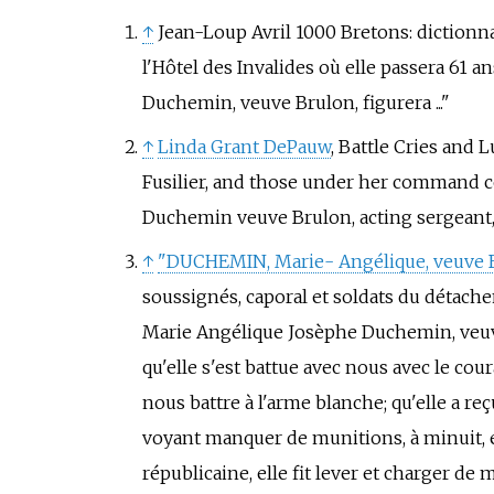
↑
Jean-Loup Avril 1000 Bretons: dictionn
l'Hôtel des Invalides où elle passera 61 an
Duchemin, veuve Brulon, figurera ..."
↑
Linda Grant DePauw
, Battle Cries and 
Fusilier, and those under her command co
Duchemin veuve Brulon, acting sergeant, 
↑
"DUCHEMIN, Marie- Angélique, veuve B
soussignés, caporal et soldats du détachem
Marie Angélique Josèphe Duchemin, veuve 
qu'elle s'est battue avec nous avec le cou
nous battre à l'arme blanche; qu'elle a r
voyant manquer de munitions, à minuit, ell
républicaine, elle fit lever et charger 