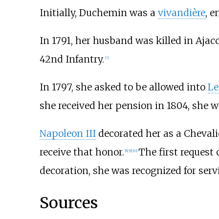
Initially, Duchemin was a
vivandière
, e
In 1791, her husband was killed in Ajacc
42nd Infantry.
[
7
]
In 1797, she asked to be allowed into
Le
she received her pension in 1804, she 
Napoleon III
decorated her as a Chevali
receive that honor.
The first request 
[
8
]
[
9
]
[
10
]
decoration, she was recognized for ser
Sources