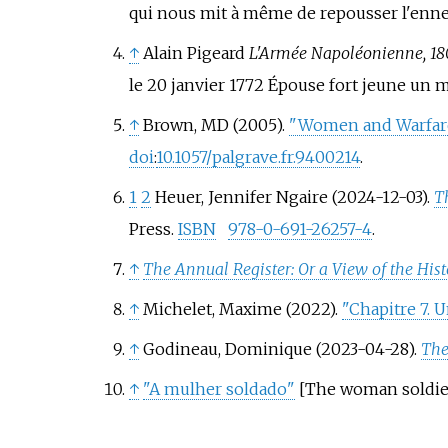
qui nous mit à même de repousser l'enne
↑
Alain Pigeard
L'Armée Napoléonienne, 18
le 20 janvier 1772 Épouse fort jeune un 
↑
Brown, MD (2005).
"Women and Warfare:
doi
:
10.1057/palgrave.fr.9400214
.
1
2
Heuer, Jennifer Ngaire (2024-12-03).
T
Press.
ISBN
978-0-691-26257-4
.
↑
The Annual Register: Or a View of the History
↑
Michelet, Maxime (2022).
"Chapitre 7. 
↑
Godineau, Dominique (2023-04-28).
The
↑
"A mulher soldado"
[
The woman soldie