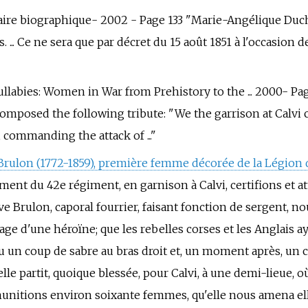
aire biographique- 2002 - Page 133 "Marie-Angélique Duch
s. ... Ce ne sera que par décret du 15 août 1851 à l'occasion
Lullabies: Women in War from Prehistory to the ... 2000- Pa
mposed the following tribute: "We the garrison at Calvi 
commanding the attack of ..."
rulon (1772-1859), première femme décorée de la Légion
ent du 42e régiment, en garnison à Calvi, certifions et atte
Brulon, caporal fourrier, faisant fonction de sergent, nou
rage d'une héroïne; que les rebelles corses et les Anglais 
eçu un coup de sabre au bras droit et, un moment après, un 
e partit, quoique blessée, pour Calvi, à une demi-lieue, où,
de munitions environ soixante femmes, qu'elle nous amena