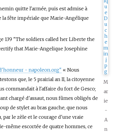
emin quitte l'armée, puis est admise à
 de la fête impériale que Marie-Angélique
ge 139 "The soldiers called her Liberte the
certify that Marie-Angelique Josephine
 d'honneur - napoleon.org"
«
Nous
stons que, le 5 prairial an II, la citoyenne
M
s commandait à l'affaire du fort de Gesco;
ar
ayant chargé d'assaut, nous fûmes obligés de
ie
coup de stylet au bras gauche, que nous
-
 par le zèle et le courage d'une vraie
A
 elle-même escortée de quatre hommes, ce
n