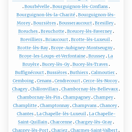
Bourbévelle
Bourguignon-lès-Conflans
Bourguignon-lès-la-Charité
Bourguignon-lès-
Morey
Boursières
Bousseraucourt
Bresilley
Breuches
Breuchotte
Breurey-lès-Faverney
Brevilliers
Briaucourt
Brotte-lès-Luxeuil
Brotte-lès-Ray
Broye-Aubigney-Montseugny
Broye-les-Loups-et-Verfontaine
Brussey
La
Bruyère
Bucey-lès-Gy
Bucey-lès-Traves
Buffignécourt
Bussières
Buthiers
Calmoutier
Cemboing
Cenans
Cendrecourt
Cerre-lès-Noroy
Chagey
Châlonvillars
Chambornay-lès-Bellevaux
Chambornay-lès-Pin
Champagney
Champey
Champlitte
Champtonnay
Champvans
Chancey
Chantes
La Chapelle-lès-Luxeuil
La Chapelle-
Saint-Quillain
Charcenne
Chargey-lès-Gray
Chargey-lès-Port
Chariez
Charmes-Saint-Valbert