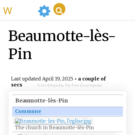
WikiMili
Beaumotte-lès-
Pin
Last updated
April 19, 2025
• a couple of
secs
From Wikipedia, The Free Encyclopedia
Beaumotte-lès-Pin
Commune
The church in Beaumotte-lès-Pin