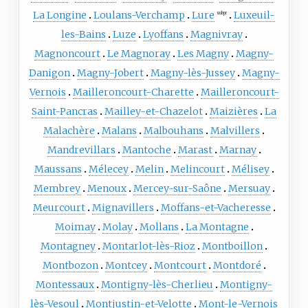
La Longine
Loulans-Verchamp
Lure
Luxeuil-
subpr
les-Bains
Luze
Lyoffans
Magnivray
Magnoncourt
Le Magnoray
Les Magny
Magny-
Danigon
Magny-Jobert
Magny-lès-Jussey
Magny-
Vernois
Mailleroncourt-Charette
Mailleroncourt-
Saint-Pancras
Mailley-et-Chazelot
Maizières
La
Malachère
Malans
Malbouhans
Malvillers
Mandrevillars
Mantoche
Marast
Marnay
Maussans
Mélecey
Melin
Melincourt
Mélisey
Membrey
Menoux
Mercey-sur-Saône
Mersuay
Meurcourt
Mignavillers
Moffans-et-Vacheresse
Moimay
Molay
Mollans
La Montagne
Montagney
Montarlot-lès-Rioz
Montboillon
Montbozon
Montcey
Montcourt
Montdoré
Montessaux
Montigny-lès-Cherlieu
Montigny-
lès-Vesoul
Montjustin-et-Velotte
Mont-le-Vernois