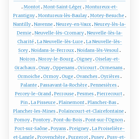
Montot
Mont-Saint-Léger
Montureux-et-
Prantigny
Montureux-lès-Baulay
Motey-Besuche
Nantilly
Navenne
Neurey-en-Vaux
Neurey-lès-la-
Demie
Neuvelle-lès-Cromary
Neuvelle-lès-la-
Charité
La Neuvelle-lès-Lure
La Neuvelle-lès-
Scey
Noidans-le-Ferroux
Noidans-lès-Vesoul
Noiron
Noroy-le-Bourg
Oigney
Oiselay-et-
Grachaux
Onay
Oppenans
Oricourt
Ormenans
Ormoiche
Ormoy
Ouge
Ovanches
Oyrières
Palante
Passavant-la-Rochère
Pennesières
Percey-le-Grand
Perrouse
Pesmes
Pierrecourt
Pin
La Pisseure
Plainemont
Plancher-Bas
Plancher-les-Mines
Polaincourt-et-Clairefontaine
Pomoy
Pontcey
Pont-du-Bois
Pont-sur-l'Ognon
Port-sur-Saône
Poyans
Preigney
La Proiselière-
et-Langle
Provenchère
Purgerot
Pusey
Pusy-et-