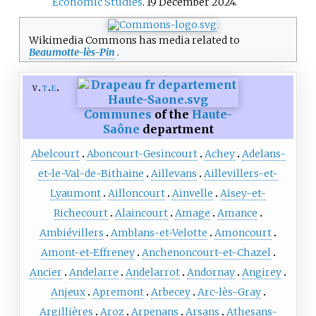
Economic Studies
. 19 December 2024.
Wikimedia Commons has media related to
Beaumotte-lès-Pin
.
v
t
e
Communes
of the
Haute-
Saône
department
Abelcourt
Aboncourt-Gesincourt
Achey
Adelans-
et-le-Val-de-Bithaine
Aillevans
Aillevillers-et-
Lyaumont
Ailloncourt
Ainvelle
Aisey-et-
Richecourt
Alaincourt
Amage
Amance
Ambiévillers
Amblans-et-Velotte
Amoncourt
Amont-et-Effreney
Anchenoncourt-et-Chazel
Ancier
Andelarre
Andelarrot
Andornay
Angirey
Anjeux
Apremont
Arbecey
Arc-lès-Gray
Argillières
Aroz
Arpenans
Arsans
Athesans-