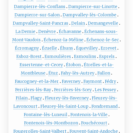
Dampierre-lès-Conflans
Dampierre-sur-Linotte
Dampierre-sur-Salon
Dampvalley-lès-Colombe
Dampvalley-Saint-Pancras
Delain
Demangevelle
La Demie
Denèvre
Échavanne
Échenans-sous-
Mont-Vaudois
Échenoz-la-Méline
Échenoz-le-Sec
Écromagny
Écuelle
Éhuns
Équevilley
Errevet
Esboz-Brest
Esmoulières
Esmoulins
Esprels
Essertenne-et-Cecey
Étobon
Étrelles-et-la-
Montbleuse
Étuz
Fahy-lès-Autrey
Fallon
Faucogney-et-la-Mer
Faverney
Faymont
Fédry
Ferrières-lès-Ray
Ferrières-lès-Scey
Les Fessey
Filain
Flagy
Fleurey-lès-Faverney
Fleurey-lès-
Lavoncourt
Fleurey-lès-Saint-Loup
Fondremand
Fontaine-lès-Luxeuil
Fontenois-la-Ville
Fontenois-lès-Montbozon
Fouchécourt
Fougerolles-Saint-Valbert
Fouvent-Saint-Andoche