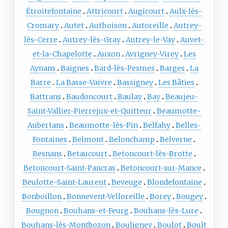
Étroitefontaine
Attricourt
Augicourt
Aulx-lès-
Cromary
Autet
Authoison
Autoreille
Autrey-
lès-Cerre
Autrey-lès-Gray
Autrey-le-Vay
Auvet-
et-la-Chapelotte
Auxon
Avrigney-Virey
Les
Aynans
Baignes
Bard-lès-Pesmes
Barges
La
Barre
La Basse-Vaivre
Bassigney
Les Bâties
Battrans
Baudoncourt
Baulay
Bay
Beaujeu-
Saint-Vallier-Pierrejux-et-Quitteur
Beaumotte-
Aubertans
Beaumotte-lès-Pin
Belfahy
Belles-
Fontaines
Belmont
Belonchamp
Belverne
Besnans
Betaucourt
Betoncourt-lès-Brotte
Betoncourt-Saint-Pancras
Betoncourt-sur-Mance
Beulotte-Saint-Laurent
Beveuge
Blondefontaine
Bonboillon
Bonnevent-Velloreille
Borey
Bougey
Bougnon
Bouhans-et-Feurg
Bouhans-lès-Lure
Bouhans-lès-Montbozon
Bouligney
Boulot
Boult