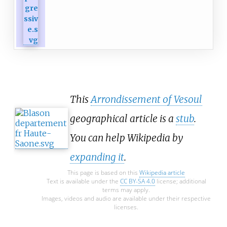
This
Arrondissement of Vesoul
geographical article is a
stub
.
You can help Wikipedia by
expanding it
.
This page is based on this
Wikipedia article
Text is available under the
CC BY-SA 4.0
license; additional
terms may apply.
Images, videos and audio are available under their respective
licenses.