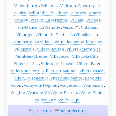
Velleminfroy
Vellemoz
Vellexon-Queutrey-et-
Vaudey
Velloreille-lès-Choye
Velorcey
Venère
Venisey
Vereux
La Vergenne
Verlans
Vernois-
sur-Mance
La Vernotte
Vesoul
Villafans
pref
Villargent
Villars-le-Pautel
La Villedieu-en-
Fontenette
La Villeneuve-Bellenoye-et-la-Maize
Villeparois
Villers-Bouton
Villers-Chemin-et-
Mont-lès-Étrelles
Villersexel
Villers-la-Ville
Villers-le-Sec
Villers-lès-Luxeuil
Villers-Pater
Villers-sur-Port
Villers-sur-Saulnot
Villers-Vaudey
Vilory
Visoncourt
Vitrey-sur-Mance
La Voivre
Volon
Voray-sur-l'Ognon
Vougécourt
Vouhenans
Vregille
Vyans-le-Val
Vy-le-Ferroux
Vy-lès-Filain
Vy-lès-Lure
Vy-lès-Rupt
:
prefecture
:
subprefecture
pref
subpr