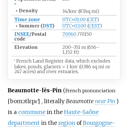
[
2
]
•
Density
34/km
(87/sq
mi)
2
Time zone
UTC+01:00
(
CET
)
•
Summer (
DST
)
UTC+02:00
(
CEST
)
INSEE
/Postal
70060
/70150
code
Elevation
200–351
m (656–
1,152
ft)
French Land Register data, which excludes
1
lakes, ponds, glaciers
>
1
km
(0.386
sq
mi or
2
247 acres) and river estuaries.
Beaumotte-lès-Pin
(
French pronunciation:
[
bomɔt
lɛ
pɛ̃
]
, literally
Beaumotte
near
Pin
)
is a
commune
in the
Haute-Saône
department
in the
region
of
Bourgogne-