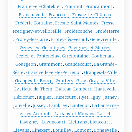
Frahier-et-Chatebier
Framont
Francalmont
Franchevelle
Francourt
Frasne-le-Château
Frédéric-Fontaine
Fresne-Saint-Mamès
Fresse
Fretigney-et-Velloreille
Froideconche
Froideterre
Frotey-lès-Lure
Frotey-lès-Vesoul
Genevreuille
Genevrey
Germigney
Gevigney-et-Mercey
Gézier-et-Fontenelay
Girefontaine
Gouhenans
Gourgeon
Grammont
Grandecourt
La Grande-
Résie
Grandvelle-et-le-Perrenot
Granges-la-Ville
Granges-le-Bourg
Grattery
Gray
Gray-la-Ville
Gy
Haut-du-Them-Château-Lambert
Hautevelle
Héricourt
Hugier
Hurecourt
Hyet
Igny
Jasney
Jonvelle
Jussey
Lambrey
Lantenot
La Lanterne-
et-les-Armonts
Larians-et-Munans
Larret
Lavigney
Lavoncourt
Lieffrans
Lieucourt
Liévans
Linexert
Lœuilley
Lomont
Longevelle