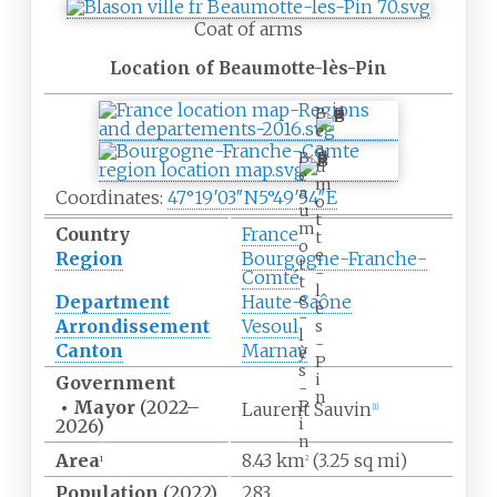
Coat of arms
Location of Beaumotte-lès-Pin
B
e
a
B
u
e
m
a
Coordinates:
47°19′03″N
5°49′54″E
o
u
t
m
Country
France
t
o
e
Region
Bourgogne-Franche-
t
-
Comté
t
l
e
Department
Haute-Saône
è
-
Arrondissement
Vesoul
s
l
-
Canton
Marnay
è
P
s
i
Government
-
n
P
•
Mayor
(2022
–
Laurent Sauvin
[
1
]
i
2026)
n
Area
8.43
km
(3.25
sq
mi)
1
2
Population
(2022)
283