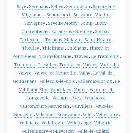
Scye
Secenans
Selles
Semmadon
Senargent-
Mignafans
Senoncourt
Servance-Miellin
Servigney
Seveux-Motey
Soing-Cubry-
Charentenay
Sorans-lès-Breurey
Sornay
Tartécourt
Ternuay-Melay-et-Saint-Hilaire
Theuley
Thieffrans
Thiénans
Tincey-et-
Pontrebeau
Traitiéfontaine
Traves
Le Tremblois
Trémoins
Trésilley
Tromarey
Vadans
Vaite
La
Vaivre
Vaivre-et-Montoille
Valay
Le Val-de-
Gouhenans
Vallerois-le-Bois
Vallerois-Lorioz
Le
Val-Saint-Éloi
Vandelans
Vanne
Vantoux-et-
Longevelle
Varogne
Vars
Vauchoux
Vauconcourt-Nervezain
Vauvillers
Vaux-le-
Moncelot
Velesmes-Échevanne
Velet
Velleclaire
Vellefaux
Vellefrey-et-Vellefrange
Vellefrie
Velleguindry-et-Levrecey
Velle-le-Châtel