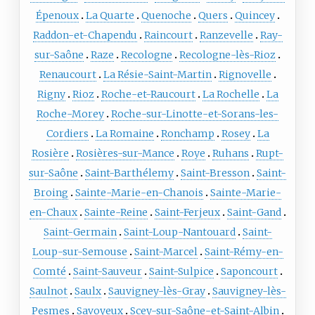
Épenoux
La Quarte
Quenoche
Quers
Quincey
Raddon-et-Chapendu
Raincourt
Ranzevelle
Ray-
sur-Saône
Raze
Recologne
Recologne-lès-Rioz
Renaucourt
La Résie-Saint-Martin
Rignovelle
Rigny
Rioz
Roche-et-Raucourt
La Rochelle
La
Roche-Morey
Roche-sur-Linotte-et-Sorans-les-
Cordiers
La Romaine
Ronchamp
Rosey
La
Rosière
Rosières-sur-Mance
Roye
Ruhans
Rupt-
sur-Saône
Saint-Barthélemy
Saint-Bresson
Saint-
Broing
Sainte-Marie-en-Chanois
Sainte-Marie-
en-Chaux
Sainte-Reine
Saint-Ferjeux
Saint-Gand
Saint-Germain
Saint-Loup-Nantouard
Saint-
Loup-sur-Semouse
Saint-Marcel
Saint-Rémy-en-
Comté
Saint-Sauveur
Saint-Sulpice
Saponcourt
Saulnot
Saulx
Sauvigney-lès-Gray
Sauvigney-lès-
Pesmes
Savoyeux
Scey-sur-Saône-et-Saint-Albin