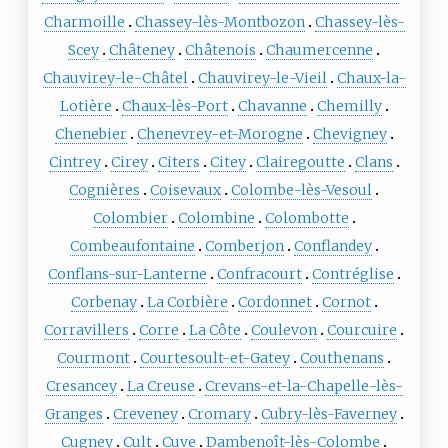
Charmoille
Chassey-lès-Montbozon
Chassey-lès-
Scey
Châteney
Châtenois
Chaumercenne
Chauvirey-le-Châtel
Chauvirey-le-Vieil
Chaux-la-
Lotière
Chaux-lès-Port
Chavanne
Chemilly
Chenebier
Chenevrey-et-Morogne
Chevigney
Cintrey
Cirey
Citers
Citey
Clairegoutte
Clans
Cognières
Coisevaux
Colombe-lès-Vesoul
Colombier
Colombine
Colombotte
Combeaufontaine
Comberjon
Conflandey
Conflans-sur-Lanterne
Confracourt
Contréglise
Corbenay
La Corbière
Cordonnet
Cornot
Corravillers
Corre
La Côte
Coulevon
Courcuire
Courmont
Courtesoult-et-Gatey
Couthenans
Cresancey
La Creuse
Crevans-et-la-Chapelle-lès-
Granges
Creveney
Cromary
Cubry-lès-Faverney
Cugney
Cult
Cuve
Dambenoît-lès-Colombe