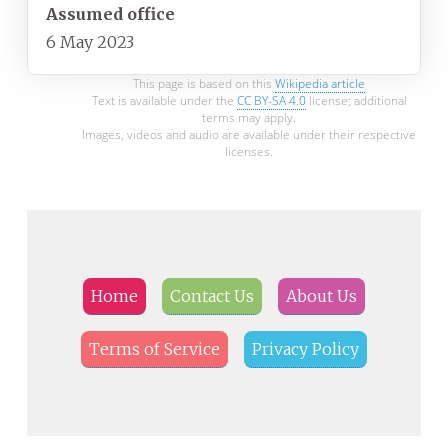
Assumed office
6 May 2023
This page is based on this
Wikipedia article
Text is available under the
CC BY-SA 4.0
license; additional
terms may apply.
Images, videos and audio are available under their respective
licenses.
Home
Contact Us
About Us
Terms of Service
Privacy Policy