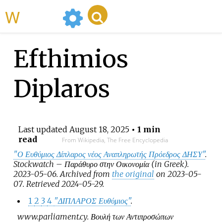
WikiMili
Efthimios
Diplaros
Last updated
August 18, 2025
• 1 min
read
From Wikipedia, The Free Encyclopedia
"Ο Ευθύμιος Δίπλαρος νέος Αναπληρωτής Πρόεδρος ΔΗΣΥ"
.
Stockwatch – Παράθυρο στην Οικονομία
(in Greek).
2023-05-06. Archived from
the original
on 2023-05-
07
. Retrieved
2024-05-29
.
1
2
3
4
"ΔΙΠΛΑΡΟΣ Ευθύμιος"
.
www.parliament.cy
.
Βουλή των Αντιπροσώπων