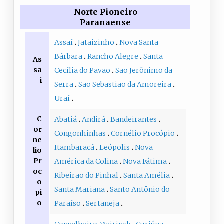
Norte Pioneiro
Paranaense
Assaí
Jataizinho
Nova Santa
Bárbara
Rancho Alegre
Santa
As
sa
Cecília do Pavão
São Jerônimo da
i
Serra
São Sebastião da Amoreira
Uraí
C
Abatiá
Andirá
Bandeirantes
or
Congonhinhas
Cornélio Procópio
ne
Itambaracá
Leópolis
Nova
lio
Pr
América da Colina
Nova Fátima
oc
Ribeirão do Pinhal
Santa Amélia
o
Santa Mariana
Santo Antônio do
pi
o
Paraíso
Sertaneja