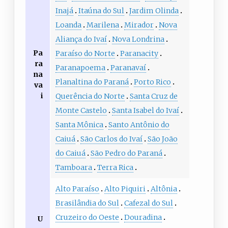
Inajá
Itaúna do Sul
Jardim Olinda
Loanda
Marilena
Mirador
Nova
Aliança do Ivaí
Nova Londrina
Pa
Paraíso do Norte
Paranacity
ra
Paranapoema
Paranavaí
na
Planaltina do Paraná
Porto Rico
va
i
Querência do Norte
Santa Cruz de
Monte Castelo
Santa Isabel do Ivaí
Santa Mônica
Santo Antônio do
Caiuá
São Carlos do Ivaí
São João
do Caiuá
São Pedro do Paraná
Tamboara
Terra Rica
Alto Paraíso
Alto Piquiri
Altônia
Brasilândia do Sul
Cafezal do Sul
Cruzeiro do Oeste
Douradina
U