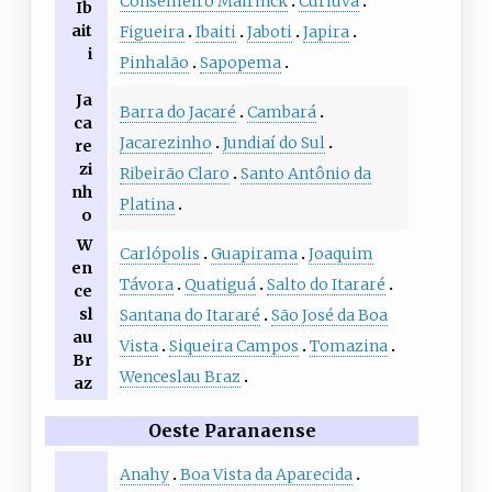
Conselheiro Mairinck
Curiúva
Ib
ait
Figueira
Ibaiti
Jaboti
Japira
i
Pinhalão
Sapopema
Ja
Barra do Jacaré
Cambará
ca
Jacarezinho
Jundiaí do Sul
re
zi
Ribeirão Claro
Santo Antônio da
nh
Platina
o
W
Carlópolis
Guapirama
Joaquim
en
Távora
Quatiguá
Salto do Itararé
ce
sl
Santana do Itararé
São José da Boa
au
Vista
Siqueira Campos
Tomazina
Br
Wenceslau Braz
az
Oeste Paranaense
Anahy
Boa Vista da Aparecida