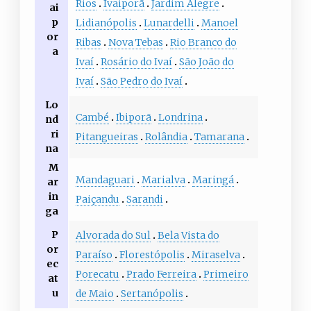
Rios
Ivaiporã
Jardim Alegre
ai
p
Lidianópolis
Lunardelli
Manoel
or
Ribas
Nova Tebas
Rio Branco do
a
Ivaí
Rosário do Ivaí
São João do
Ivaí
São Pedro do Ivaí
Lo
Cambé
Ibiporã
Londrina
nd
ri
Pitangueiras
Rolândia
Tamarana
na
M
Mandaguari
Marialva
Maringá
ar
in
Paiçandu
Sarandi
ga
P
Alvorada do Sul
Bela Vista do
or
Paraíso
Florestópolis
Miraselva
ec
Porecatu
Prado Ferreira
Primeiro
at
u
de Maio
Sertanópolis