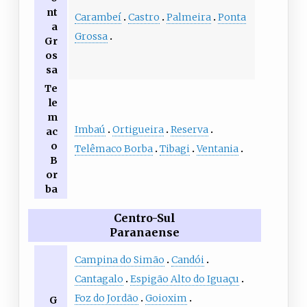
nt
Carambeí
Castro
Palmeira
Ponta
a
Grossa
Gr
os
sa
Te
le
m
Imbaú
Ortigueira
Reserva
ac
o
Telêmaco Borba
Tibagi
Ventania
B
or
ba
Centro-Sul
Paranaense
Campina do Simão
Candói
Cantagalo
Espigão Alto do Iguaçu
Foz do Jordão
Goioxim
G