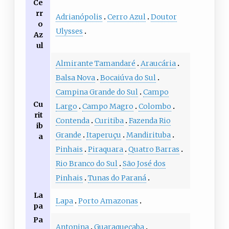
Ce
rr
Adrianópolis
Cerro Azul
Doutor
o
Ulysses
Az
ul
Almirante Tamandaré
Araucária
Balsa Nova
Bocaiúva do Sul
Campina Grande do Sul
Campo
Cu
Largo
Campo Magro
Colombo
rit
Contenda
Curitiba
Fazenda Rio
ib
Grande
Itaperuçu
Mandirituba
a
Pinhais
Piraquara
Quatro Barras
Rio Branco do Sul
São José dos
Pinhais
Tunas do Paraná
La
Lapa
Porto Amazonas
pa
Pa
Antonina
Guaraqueçaba