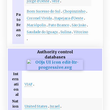
Jorge d'Oeste
Verê
Bom Sucesso do Sul
Chopinzinho
Pa
Coronel Vivida
Itapejara d'Oeste
to
Br
Mariópolis
Pato Branco
São João
an
Saudade do Iguaçu
Sulina
Vitorino
co
Authority control
databases
Int
ern
VIAF
ati
on
al
Nat
United States
Israel
ion