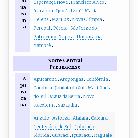
m
Esperança Nova
Francisco Alves
ua
Icaraíma
Iporã
Ivaté
Maria
ra
Helena
Mariluz
Nova Olímpia
m
a
Perobal
Pérola
São Jorge do
Patrocínio
Tapira
Umuarama
Xambrê
Norte Central
Paranaense
A
Apucarana
Arapongas
Califórnia
pu
Cambira
Jandaia do Sul
Marilândia
ca
do Sul
Mauá da Serra
Novo
ra
na
Itacolomi
Sabáudia
Ângulo
Astorga
Atalaia
Cafeara
Centenário do Sul
Colorado
Flórida
Guaraci
Iguaraçu
Itaguajé