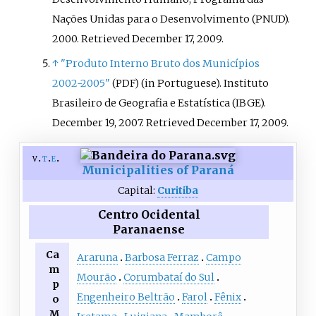
Nações Unidas para o Desenvolvimento (PNUD).
2000
. Retrieved
December 17,
2009
.
↑
"Produto Interno Bruto dos Municípios
2002-2005"
(in Portuguese). Instituto
(PDF)
Brasileiro de Geografia e Estatística (IBGE).
December 19, 2007
. Retrieved
December 17,
2009
.
v
t
e
Municipalities of Paraná
Capital:
Curitiba
Centro Ocidental
Paranaense
Ca
Araruna
Barbosa Ferraz
Campo
m
Mourão
Corumbataí do Sul
p
Engenheiro Beltrão
Farol
Fênix
o
M