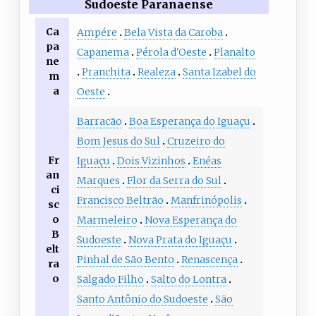
Sudoeste Paranaense
Ca
Ampére
Bela Vista da Caroba
pa
Capanema
Pérola d'Oeste
Planalto
ne
Pranchita
Realeza
Santa Izabel do
m
a
Oeste
Barracão
Boa Esperança do Iguaçu
Bom Jesus do Sul
Cruzeiro do
Fr
Iguaçu
Dois Vizinhos
Enéas
an
Marques
Flor da Serra do Sul
ci
Francisco Beltrão
Manfrinópolis
sc
o
Marmeleiro
Nova Esperança do
B
Sudoeste
Nova Prata do Iguaçu
elt
Pinhal de São Bento
Renascença
ra
o
Salgado Filho
Salto do Lontra
Santo Antônio do Sudoeste
São