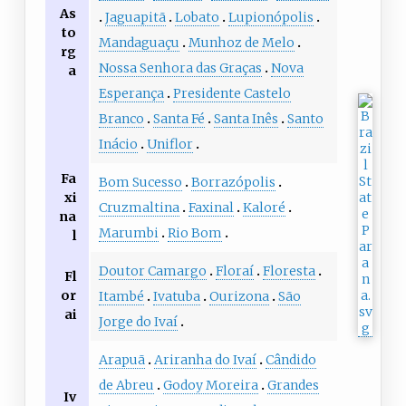
As
Jaguapitã
Lobato
Lupionópolis
to
Mandaguaçu
Munhoz de Melo
rg
Nossa Senhora das Graças
Nova
a
Esperança
Presidente Castelo
Branco
Santa Fé
Santa Inês
Santo
Inácio
Uniflor
Fa
Bom Sucesso
Borrazópolis
xi
Cruzmaltina
Faxinal
Kaloré
na
Marumbi
Rio Bom
l
Doutor Camargo
Floraí
Floresta
Fl
or
Itambé
Ivatuba
Ourizona
São
ai
Jorge do Ivaí
Arapuã
Ariranha do Ivaí
Cândido
de Abreu
Godoy Moreira
Grandes
Iv