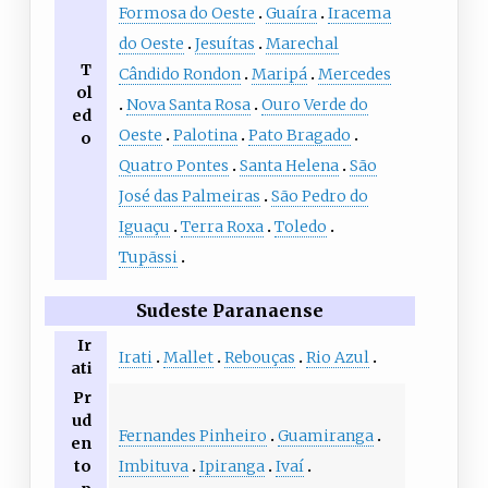
Formosa do Oeste
Guaíra
Iracema
do Oeste
Jesuítas
Marechal
T
Cândido Rondon
Maripá
Mercedes
ol
Nova Santa Rosa
Ouro Verde do
ed
Oeste
Palotina
Pato Bragado
o
Quatro Pontes
Santa Helena
São
José das Palmeiras
São Pedro do
Iguaçu
Terra Roxa
Toledo
Tupãssi
Sudeste Paranaense
Ir
Irati
Mallet
Rebouças
Rio Azul
ati
Pr
ud
Fernandes Pinheiro
Guamiranga
en
Imbituva
Ipiranga
Ivaí
to