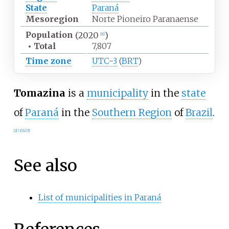
State
Paraná
Mesoregion
Norte Pioneiro Paranaense
Population
(2020
)
[
1
]
•
Total
7,807
Time zone
UTC−3
(
BRT
)
Tomazina
is a
municipality
in the
state
of
Paraná
in the
Southern Region
of
Brazil
.
[
2
]
[
3
]
[
4
]
[
5
]
See also
List of municipalities in Paraná