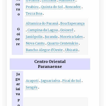
Iretama
Luiziana
Mamborê
ou
Peabiru
Quinta do Sol
Roncador
ra
Terra Boa
o
Altamira do Paraná
Boa Esperança
G
Campina da Lagoa
Goioerê
oi
Janiópolis
Juranda
Moreira Sales
oe
Nova Cantu
Quarto Centenário
re
Rancho Alegre d'Oeste
Ubiratã
Centro Oriental
Paranaense
Ja
gu
Arapoti
Jaguariaíva
Piraí do Sul
ar
Sengés
iai
va
P
o