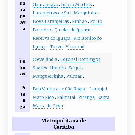
ua
Guarapuava
Inácio Martins
ra
Laranjeiras do Sul
Marquinho
pu
Nova Laranjeiras
Pinhão
Porto
av
a
Barreiro
Quedas do Iguaçu
Reserva do Iguaçu
Rio Bonito do
Iguaçu
Turvo
Virmond
Clevelândia
Coronel Domingos
Pa
lm
Soares
Honório Serpa
as
Mangueirinha
Palmas
Pi
Boa Ventura de São Roque
Laranjal
ta
Mato Rico
Palmital
Pitanga
Santa
n
Maria do Oeste
ga
Metropolitana de
Curitiba