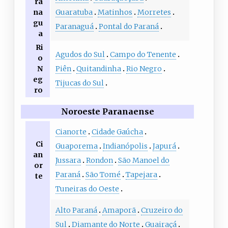
ra
Guaratuba
Matinhos
Morretes
na
gu
Paranaguá
Pontal do Paraná
a
Ri
Agudos do Sul
Campo do Tenente
o
Piên
Quitandinha
Rio Negro
N
eg
Tijucas do Sul
ro
Noroeste Paranaense
Cianorte
Cidade Gaúcha
Ci
Guaporema
Indianópolis
Japurá
an
Jussara
Rondon
São Manoel do
or
Paraná
São Tomé
Tapejara
te
Tuneiras do Oeste
Alto Paraná
Amaporã
Cruzeiro do
Sul
Diamante do Norte
Guairaçá