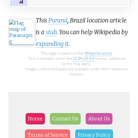
al
This
Paraná
, Brazil location article
is a
stub
. You can help Wikipedia by
expanding it
.
This page is based on this
Wikipedia article
Text is available under the
CC BY-SA 4.0
license; additional
terms may apply.
Images, videos and audio are available under their respective
licenses.
Home
Contact Us
About Us
Terms of Service
Privacy Policy