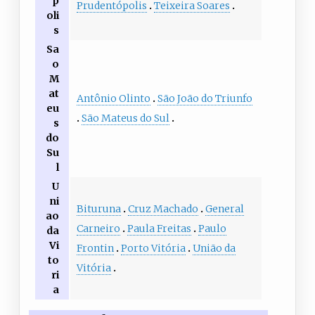
p
Prudentópolis
Teixeira Soares
oli
s
Sa
o
M
at
Antônio Olinto
São João do Triunfo
eu
São Mateus do Sul
s
do
Su
l
U
ni
Bituruna
Cruz Machado
General
ao
Carneiro
Paula Freitas
Paulo
da
Vi
Frontin
Porto Vitória
União da
to
Vitória
ri
a