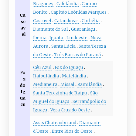
Braganey
Cafelândia
Campo
Bonito
Capitão Leônidas Marques
Ca
Cascavel
Catanduvas
Corbélia
sc
av
Diamante do Sul
Guaraniaçu
el
Ibema
Iguatu
Lindoeste
Nova
Aurora
Santa Lúcia
Santa Tereza
do Oeste
Três Barras do Paraná
Céu Azul
Foz do Iguaçu
Fo
Itaipulândia
Matelândia
z
Medianeira
Missal
Ramilândia
do
Ig
Santa Terezinha de Itaipu
São
ua
Miguel do Iguaçu
Serranópolis do
cu
Iguaçu
Vera Cruz do Oeste
Assis Chateaubriand
Diamante
d'Oeste
Entre Rios do Oeste