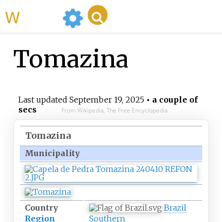
WikiMili
Tomazina
Last updated
September 19, 2025
• a couple of
secs
From Wikipedia, The Free Encyclopedia
Tomazina
Municipality
Country
Brazil
Region
Southern