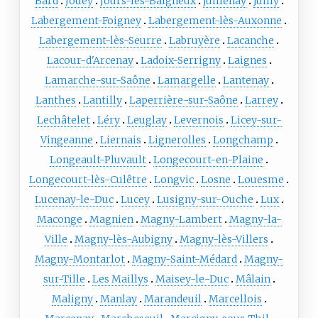
Bard
Jouey
Jours-lès-Baigneux
Juillenay
Juilly
Labergement-Foigney
Labergement-lès-Auxonne
Labergement-lès-Seurre
Labruyère
Lacanche
Lacour-d'Arcenay
Ladoix-Serrigny
Laignes
Lamarche-sur-Saône
Lamargelle
Lantenay
Lanthes
Lantilly
Laperrière-sur-Saône
Larrey
Lechâtelet
Léry
Leuglay
Levernois
Licey-sur-
Vingeanne
Liernais
Lignerolles
Longchamp
Longeault-Pluvault
Longecourt-en-Plaine
Longecourt-lès-Culêtre
Longvic
Losne
Louesme
Lucenay-le-Duc
Lucey
Lusigny-sur-Ouche
Lux
Maconge
Magnien
Magny-Lambert
Magny-la-
Ville
Magny-lès-Aubigny
Magny-lès-Villers
Magny-Montarlot
Magny-Saint-Médard
Magny-
sur-Tille
Les Maillys
Maisey-le-Duc
Mâlain
Maligny
Manlay
Marandeuil
Marcellois