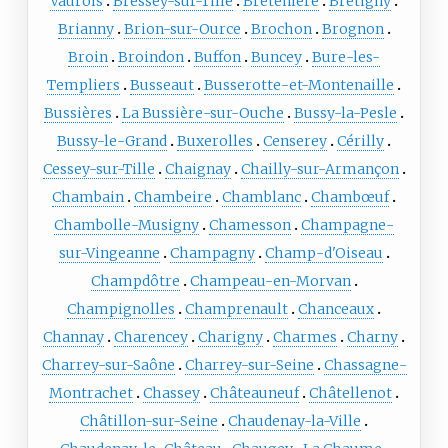
Vaurois
Bressey-sur-Tille
Bretenière
Bretigny
Brianny
Brion-sur-Ource
Brochon
Brognon
Broin
Broindon
Buffon
Buncey
Bure-les-
Templiers
Busseaut
Busserotte-et-Montenaille
Bussières
La Bussière-sur-Ouche
Bussy-la-Pesle
Bussy-le-Grand
Buxerolles
Censerey
Cérilly
Cessey-sur-Tille
Chaignay
Chailly-sur-Armançon
Chambain
Chambeire
Chamblanc
Chambœuf
Chambolle-Musigny
Chamesson
Champagne-
sur-Vingeanne
Champagny
Champ-d'Oiseau
Champdôtre
Champeau-en-Morvan
Champignolles
Champrenault
Chanceaux
Channay
Charencey
Charigny
Charmes
Charny
Charrey-sur-Saône
Charrey-sur-Seine
Chassagne-
Montrachet
Chassey
Châteauneuf
Châtellenot
Châtillon-sur-Seine
Chaudenay-la-Ville