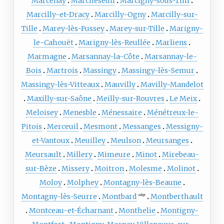
Marcenay
Marcheseuil
Marcigny-sous-Thil
Marcilly-et-Dracy
Marcilly-Ogny
Marcilly-sur-
Tille
Marey-lès-Fussey
Marey-sur-Tille
Marigny-
le-Cahouët
Marigny-lès-Reullée
Marliens
Marmagne
Marsannay-la-Côte
Marsannay-le-
Bois
Martrois
Massingy
Massingy-lès-Semur
Massingy-lès-Vitteaux
Mauvilly
Mavilly-Mandelot
Maxilly-sur-Saône
Meilly-sur-Rouvres
Le Meix
Meloisey
Menesble
Ménessaire
Ménétreux-le-
Pitois
Merceuil
Mesmont
Messanges
Messigny-
et-Vantoux
Meuilley
Meulson
Meursanges
Meursault
Millery
Mimeure
Minot
Mirebeau-
sur-Bèze
Missery
Moitron
Molesme
Molinot
Moloy
Molphey
Montagny-lès-Beaune
Montagny-lès-Seurre
Montbard
Montberthault
subpr
Montceau-et-Écharnant
Monthelie
Montigny-