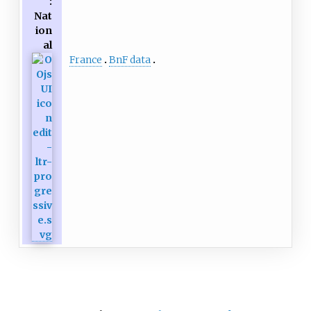
:
Nat
ion
al
France
BnF data