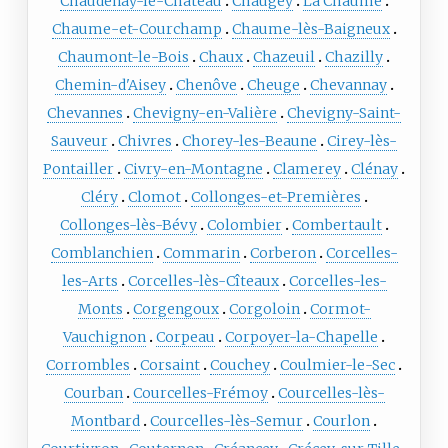
Chaudenay-le-Château
Chaugey
La Chaume
Chaume-et-Courchamp
Chaume-lès-Baigneux
Chaumont-le-Bois
Chaux
Chazeuil
Chazilly
Chemin-d'Aisey
Chenôve
Cheuge
Chevannay
Chevannes
Chevigny-en-Valière
Chevigny-Saint-
Sauveur
Chivres
Chorey-les-Beaune
Cirey-lès-
Pontailler
Civry-en-Montagne
Clamerey
Clénay
Cléry
Clomot
Collonges-et-Premières
Collonges-lès-Bévy
Colombier
Combertault
Comblanchien
Commarin
Corberon
Corcelles-
les-Arts
Corcelles-lès-Cîteaux
Corcelles-les-
Monts
Corgengoux
Corgoloin
Cormot-
Vauchignon
Corpeau
Corpoyer-la-Chapelle
Corrombles
Corsaint
Couchey
Coulmier-le-Sec
Courban
Courcelles-Frémoy
Courcelles-lès-
Montbard
Courcelles-lès-Semur
Courlon