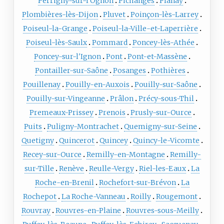
Perrigny-sur-l'Ognon
Pichanges
Planay
Plombières-lès-Dijon
Pluvet
Poinçon-lès-Larrey
Poiseul-la-Grange
Poiseul-la-Ville-et-Laperrière
Poiseul-lès-Saulx
Pommard
Poncey-lès-Athée
Poncey-sur-l'Ignon
Pont
Pont-et-Massène
Pontailler-sur-Saône
Posanges
Pothières
Pouillenay
Pouilly-en-Auxois
Pouilly-sur-Saône
Pouilly-sur-Vingeanne
Prâlon
Précy-sous-Thil
Premeaux-Prissey
Prenois
Prusly-sur-Ource
Puits
Puligny-Montrachet
Quemigny-sur-Seine
Quetigny
Quincerot
Quincey
Quincy-le-Vicomte
Recey-sur-Ource
Remilly-en-Montagne
Remilly-
sur-Tille
Renève
Reulle-Vergy
Riel-les-Eaux
La
Roche-en-Brenil
Rochefort-sur-Brévon
La
Rochepot
La Roche-Vanneau
Roilly
Rougemont
Rouvray
Rouvres-en-Plaine
Rouvres-sous-Meilly