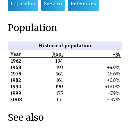
Population
See also
References
Population
Historical population
Year
Pop.
±%
1962
184
—
1968
193
+4.9%
1975
161
−16.6%
1982
161
+0.0%
1990
190
+18.0%
1999
175
−7.9%
2008
151
−13.7%
See also