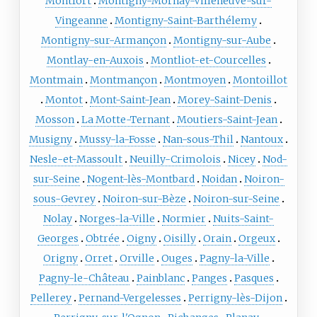
Montfort
Montigny-Mornay-Villeneuve-sur-
Vingeanne
Montigny-Saint-Barthélemy
Montigny-sur-Armançon
Montigny-sur-Aube
Montlay-en-Auxois
Montliot-et-Courcelles
Montmain
Montmançon
Montmoyen
Montoillot
Montot
Mont-Saint-Jean
Morey-Saint-Denis
Mosson
La Motte-Ternant
Moutiers-Saint-Jean
Musigny
Mussy-la-Fosse
Nan-sous-Thil
Nantoux
Nesle-et-Massoult
Neuilly-Crimolois
Nicey
Nod-
sur-Seine
Nogent-lès-Montbard
Noidan
Noiron-
sous-Gevrey
Noiron-sur-Bèze
Noiron-sur-Seine
Nolay
Norges-la-Ville
Normier
Nuits-Saint-
Georges
Obtrée
Oigny
Oisilly
Orain
Orgeux
Origny
Orret
Orville
Ouges
Pagny-la-Ville
Pagny-le-Château
Painblanc
Panges
Pasques
Pellerey
Pernand-Vergelesses
Perrigny-lès-Dijon