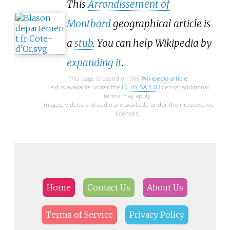
This
Arrondissement of
Montbard
geographical article is
a
stub
. You can help Wikipedia by
expanding it
.
This page is based on this
Wikipedia article
Text is available under the
CC BY-SA 4.0
license; additional
terms may apply.
Images, videos and audio are available under their respective
licenses.
Home
Contact Us
About Us
Terms of Service
Privacy Policy