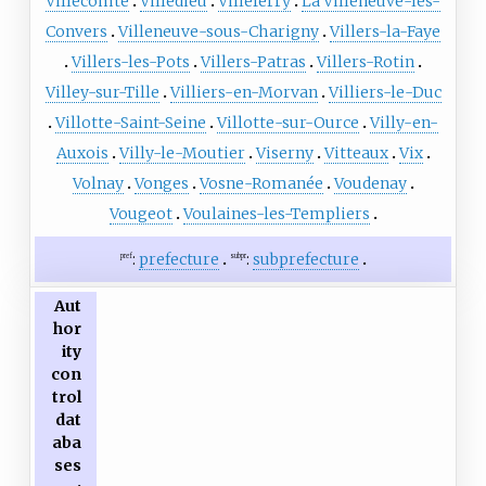
Villecomte
Villedieu
Villeferry
La Villeneuve-les-
Convers
Villeneuve-sous-Charigny
Villers-la-Faye
Villers-les-Pots
Villers-Patras
Villers-Rotin
Villey-sur-Tille
Villiers-en-Morvan
Villiers-le-Duc
Villotte-Saint-Seine
Villotte-sur-Ource
Villy-en-
Auxois
Villy-le-Moutier
Viserny
Vitteaux
Vix
Volnay
Vonges
Vosne-Romanée
Voudenay
Vougeot
Voulaines-les-Templiers
:
prefecture
:
subprefecture
pref
subpr
Aut
hor
ity
con
trol
dat
aba
ses