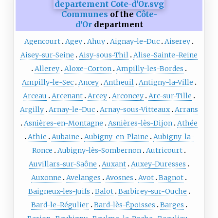
Communes
of the
Côte-
d'Or
department
Agencourt
Agey
Ahuy
Aignay-le-Duc
Aiserey
Aisey-sur-Seine
Aisy-sous-Thil
Alise-Sainte-Reine
Allerey
Aloxe-Corton
Ampilly-les-Bordes
Ampilly-le-Sec
Ancey
Antheuil
Antigny-la-Ville
Arceau
Arcenant
Arcey
Arconcey
Arc-sur-Tille
Argilly
Arnay-le-Duc
Arnay-sous-Vitteaux
Arrans
Asnières-en-Montagne
Asnières-lès-Dijon
Athée
Athie
Aubaine
Aubigny-en-Plaine
Aubigny-la-
Ronce
Aubigny-lès-Sombernon
Autricourt
Auvillars-sur-Saône
Auxant
Auxey-Duresses
Auxonne
Avelanges
Avosnes
Avot
Bagnot
Baigneux-les-Juifs
Balot
Barbirey-sur-Ouche
Bard-le-Régulier
Bard-lès-Époisses
Barges