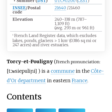
•
Summer (
DST
)
UTC+02:00
(
CEST
)
INSEE
/Postal
21640
/21460
code
Elevation
240–338
m (787–
1,109
ft)
(avg. 293
m or 961
ft)
French Land Register data, which excludes
1
lakes, ponds, glaciers
>
1
km
(0.386
sq
mi or
2
247 acres) and river estuaries.
Torcy-et-Pouligny
(
French pronunciation:
[
tɔʁsi
e
puliɲi
]
) is a
commune
in the
Côte-
d'Or
department
in eastern
France
.
Contents