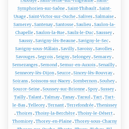
l'Abbaye
Saint-Seine-sur-Vingeanne
Saint-
Symphorien-sur-Saône
Saint-Thibault
Saint-
Usage
Saint-Victor-sur-Ouche
Salives
Salmaise
Samerey
Santenay
Santosse
Saulieu
Saulon-la-
Chapelle
Saulon-la-Rue
Saulx-le-Duc
Saussey
Saussy
Savigny-lès-Beaune
Savigny-le-Sec
Savigny-sous-Mâlain
Savilly
Savoisy
Savolles
Savouges
Segrois
Seigny
Selongey
Semarey
Semezanges
Semond
Semur-en-Auxois
Senailly
Sennecey-lès-Dijon
Seurre
Sincey-lès-Rouvray
Soirans
Soissons-sur-Nacey
Sombernon
Souhey
Source-Seine
Soussey-sur-Brionne
Spoy
Sussey
Tailly
Talant
Talmay
Tanay
Tarsul
Tart
Tart-
le-Bas
Tellecey
Ternant
Terrefondrée
Thenissey
Thoires
Thoisy-la-Berchère
Thoisy-le-Désert
Thomirey
Thorey-en-Plaine
Thorey-sous-Charny