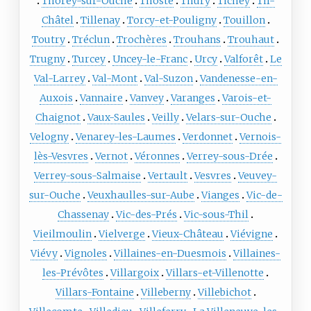
Thorey-sur-Ouche
Thoste
Thury
Tichey
Til-
Châtel
Tillenay
Torcy-et-Pouligny
Touillon
Toutry
Tréclun
Trochères
Trouhans
Trouhaut
Trugny
Turcey
Uncey-le-Franc
Urcy
Valforêt
Le
Val-Larrey
Val-Mont
Val-Suzon
Vandenesse-en-
Auxois
Vannaire
Vanvey
Varanges
Varois-et-
Chaignot
Vaux-Saules
Veilly
Velars-sur-Ouche
Velogny
Venarey-les-Laumes
Verdonnet
Vernois-
lès-Vesvres
Vernot
Véronnes
Verrey-sous-Drée
Verrey-sous-Salmaise
Vertault
Vesvres
Veuvey-
sur-Ouche
Veuxhaulles-sur-Aube
Vianges
Vic-de-
Chassenay
Vic-des-Prés
Vic-sous-Thil
Vieilmoulin
Vielverge
Vieux-Château
Viévigne
Viévy
Vignoles
Villaines-en-Duesmois
Villaines-
les-Prévôtes
Villargoix
Villars-et-Villenotte
Villars-Fontaine
Villeberny
Villebichot