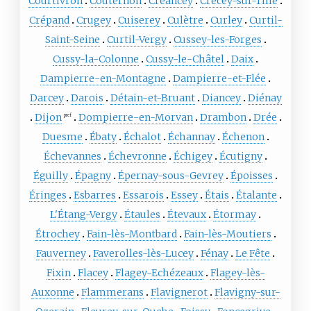
Courtivron
Couternon
Créancey
Crécey-sur-Tille
Crépand
Crugey
Cuiserey
Culètre
Curley
Curtil-
Saint-Seine
Curtil-Vergy
Cussey-les-Forges
Cussy-la-Colonne
Cussy-le-Châtel
Daix
Dampierre-en-Montagne
Dampierre-et-Flée
Darcey
Darois
Détain-et-Bruant
Diancey
Diénay
Dijon
Dompierre-en-Morvan
Drambon
Drée
pref
Duesme
Ébaty
Échalot
Échannay
Échenon
Échevannes
Échevronne
Échigey
Écutigny
Éguilly
Épagny
Épernay-sous-Gevrey
Époisses
Éringes
Esbarres
Essarois
Essey
Étais
Étalante
L'Étang-Vergy
Étaules
Étevaux
Étormay
Étrochey
Fain-lès-Montbard
Fain-lès-Moutiers
Fauverney
Faverolles-lès-Lucey
Fénay
Le Fête
Fixin
Flacey
Flagey-Echézeaux
Flagey-lès-
Auxonne
Flammerans
Flavignerot
Flavigny-sur-