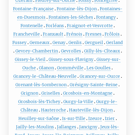
Ozerain
Fleurey-sur-Ouche
Foissy
Foncegrive
Fontaine-Française
Fontaine-lès-Dijon
Fontaines-
en-Duesmois
Fontaines-les-Sèches
Fontangy
Fontenelle
Forléans
Fraignot-et-Vesvrotte
Francheville
Franxault
Frénois
Fresnes
Frôlois
Fussey
Gemeaux
Genay
Genlis
Gergueil
Gerland
Gevrey-Chambertin
Gevrolles
Gilly-lès-Cîteaux
Gissey-le-Vieil
Gissey-sous-Flavigny
Gissey-sur-
Ouche
Glanon
Gomméville
Les Goulles
Grancey-le-Château-Neuvelle
Grancey-sur-Ource
Grenant-lès-Sombernon
Grésigny-Sainte-Reine
Grignon
Griselles
Grosbois-en-Montagne
Grosbois-lès-Tichey
Gurgy-la-Ville
Gurgy-le-
Château
Hauteroche
Hauteville-lès-Dijon
Heuilley-sur-Saône
Is-sur-Tille
Izeure
Izier
Jailly-les-Moulins
Jallanges
Jancigny
Jeux-lès-