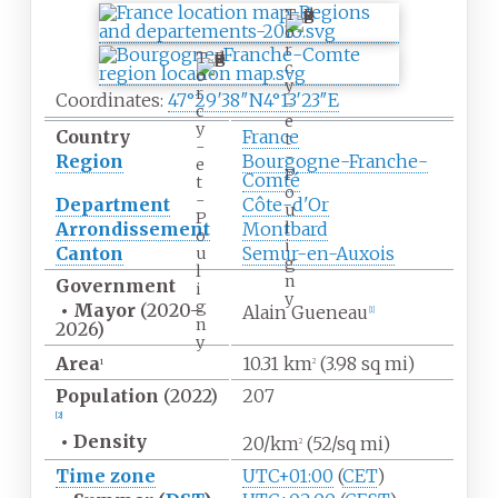
T
o
r
T
c
o
y
r
Coordinates:
47°29′38″N
4°13′23″E
-
c
e
y
Country
France
t
-
-
Region
Bourgogne-Franche-
e
P
Comté
t
o
-
Department
Côte-d'Or
u
P
Arrondissement
Montbard
l
o
i
Canton
Semur-en-Auxois
u
g
l
n
Government
i
y
g
•
Mayor
(2020
–
Alain Gueneau
[
1
]
n
2026)
y
Area
10.31
km
(3.98
sq
mi)
1
2
Population
(2022)
207
[
2
]
•
Density
20/km
(52/sq
mi)
2
Time zone
UTC+01:00
(
CET
)