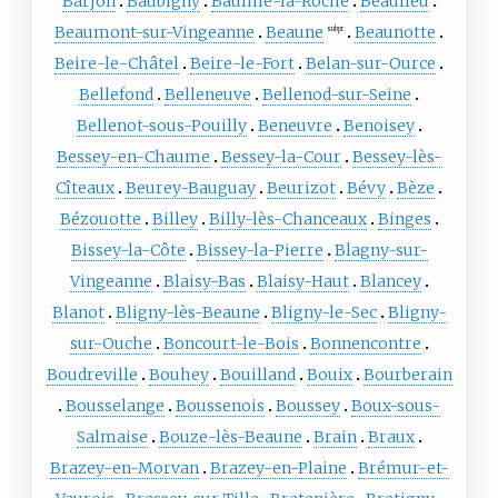
Barjon
Baubigny
Baulme-la-Roche
Beaulieu
Beaumont-sur-Vingeanne
Beaune
Beaunotte
subpr
Beire-le-Châtel
Beire-le-Fort
Belan-sur-Ource
Bellefond
Belleneuve
Bellenod-sur-Seine
Bellenot-sous-Pouilly
Beneuvre
Benoisey
Bessey-en-Chaume
Bessey-la-Cour
Bessey-lès-
Cîteaux
Beurey-Bauguay
Beurizot
Bévy
Bèze
Bézouotte
Billey
Billy-lès-Chanceaux
Binges
Bissey-la-Côte
Bissey-la-Pierre
Blagny-sur-
Vingeanne
Blaisy-Bas
Blaisy-Haut
Blancey
Blanot
Bligny-lès-Beaune
Bligny-le-Sec
Bligny-
sur-Ouche
Boncourt-le-Bois
Bonnencontre
Boudreville
Bouhey
Bouilland
Bouix
Bourberain
Bousselange
Boussenois
Boussey
Boux-sous-
Salmaise
Bouze-lès-Beaune
Brain
Braux
Brazey-en-Morvan
Brazey-en-Plaine
Brémur-et-