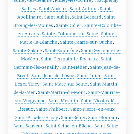
Ruffey-lès-Beaune
Ruffey-lès-Echirey
Sacquenay
Saffres
Saint-Andeux
Saint-Anthot
Saint-
Apollinaire
Saint-Aubin
Saint-Bernard
Saint-
Broing-les-Moines
Saint-Didier
Sainte-Colombe-
en-Auxois
Sainte-Colombe-sur-Seine
Sainte-
Marie-la-Blanche
Sainte-Marie-sur-Ouche
Sainte-Sabine
Saint-Euphrône
Saint-Germain-de-
Modéon
Saint-Germain-le-Rocheux
Saint-
Germain-lès-Senailly
Saint-Hélier
Saint-Jean-de-
Bœuf
Saint-Jean-de-Losne
Saint-Julien
Saint-
Léger-Triey
Saint-Marc-sur-Seine
Saint-Martin-
de-la-Mer
Saint-Martin-du-Mont
Saint-Maurice-
sur-Vingeanne
Saint-Mesmin
Saint-Nicolas-lès-
Cîteaux
Saint-Philibert
Saint-Pierre-en-Vaux
Saint-Prix-lès-Arnay
Saint-Rémy
Saint-Romain
Saint-Sauveur
Saint-Seine-en-Bâche
Saint-Seine-