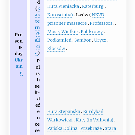
d
Huta Pieniacka
Katerburg
(
E
Korosciatyń
Lwów
NKVD
as
te
prisoner massacre
Professors
rn
Mosty Wielkie
Palikrowy
G
Pre
Podkamień
Sambor
Urycz
ali
sen
ci
t-
Złoczów
a
)
day
Ukr
P
ain
ol
e
is
h
se
lf-
d
ef
Huta Stepańska
Kurdybań
e
n
Warkowicki
Kuty (in Volhynia)
ce
Pańska Dolina
Przebraże
Stara
ce