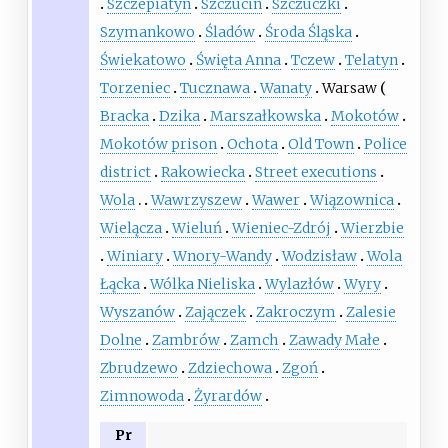
Szczepiatyn
Szczucin
Szczuczki
Szymankowo
Śladów
Środa Śląska
Świekatowo
Święta Anna
Tczew
Telatyn
Torzeniec
Tucznawa
Wanaty
Warsaw
Bracka
Dzika
Marszałkowska
Mokotów
Mokotów prison
Ochota
Old Town
Police
district
Rakowiecka
Street executions
Wola
Wawrzyszew
Wawer
Wiązownica
Wielącza
Wieluń
Wieniec-Zdrój
Wierzbie
Winiary
Wnory-Wandy
Wodzisław
Wola
Łącka
Wólka Nieliska
Wylazłów
Wyry
Wyszanów
Zajączek
Zakroczym
Zalesie
Dolne
Zambrów
Zamch
Zawady Małe
Zbrudzewo
Zdziechowa
Zgoń
Zimnowoda
Żyrardów
Pr