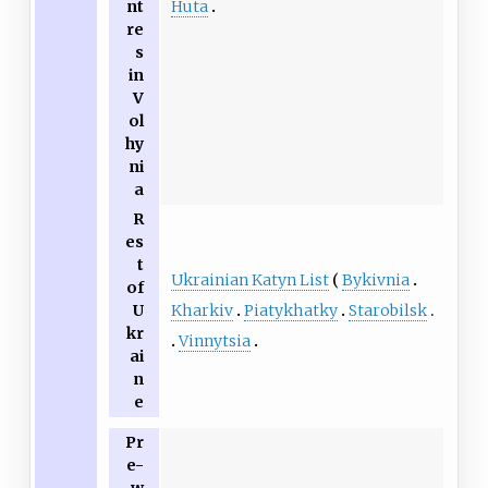
Huta
nt
re
s
in
V
ol
hy
ni
a
R
es
t
Ukrainian Katyn List
Bykivnia
of
Kharkiv
Piatykhatky
Starobilsk
U
kr
Vinnytsia
ai
n
e
Pr
e-