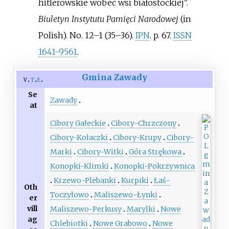
hitlerowskie wobec wsi białostockiej".
Biuletyn Instytutu Pamięci Narodowej
(in
Polish). No.
12–1 (35–36).
IPN
. p.
67.
ISSN
1641-9561
.
Gmina Zawady
v
t
e
Se
Zawady
at
Cibory Gałeckie
Cibory-Chrzczony
Cibory-Kołaczki
Cibory-Krupy
Cibory-
Marki
Cibory-Witki
Góra Strękowa
Konopki-Klimki
Konopki-Pokrzywnica
Krzewo-Plebanki
Kurpiki
Łaś-
Oth
Toczyłowo
Maliszewo-Łynki
er
vill
Maliszewo-Perkusy
Marylki
Nowe
ag
Chlebiotki
Nowe Grabowo
Nowe