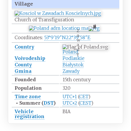
Village
Church of Transfiguration
Z
a
Coordinates:
53°9′19″N
22°39′58″E
w
a
Country
d
Poland
y
Voivodeship
Podlaskie
County
Białystok
Gmina
Zawady
Founded
15th century
Population
320
Time zone
UTC+1
(
CET
)
•
Summer (
DST
)
UTC+2
(
CEST
)
Vehicle
BIA
registration