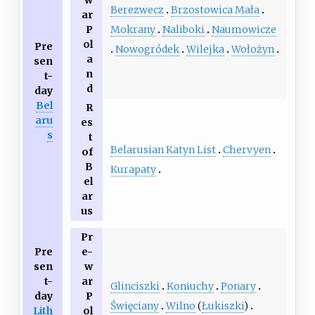
w
Berezwecz
Brzostowica Mała
ar
Mokrany
Naliboki
Naumowicze
P
ol
Pre
Nowogródek
Wilejka
Wołożyn
a
sen
n
t-
d
day
Bel
R
aru
es
s
t
Belarusian Katyn List
Chervyen
of
B
Kurapaty
el
ar
us
Pr
Pre
e-
sen
w
t-
ar
Glinciszki
Koniuchy
Ponary
day
P
Święciany
Wilno
(
Łukiszki
)
Lith
ol