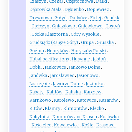
Czaszyn
Czekaj
Częstochowa
Dalki
Dąbrówka Mała
Dębienko
Dopiewiec
Drewnowo-Gołyń
Dudyńce
Firlej
Gdańsk
Giełczyn
Gniazdowo
Gniewkowo
Gostyń
Górka Klasztorna
Góry Wysokie
Grudziądz (Księże Góry)
Grupa
Gruszka
Guźnia
Henryków
Horyszów Polski
Hubal pacifications
Husynne
Jabłoń-
Dobki
Jankowice
Jankowo Dolne
Janówka
Jarosławiec
Jasionowo
Jastrzębie
Jaworze Dolne
Jeziorko
Kabaty
Kaliłów
Kaliska
Karczew
Karnkowo
Karolewo
Katowice
Kazanów
Kitów
Klamry
Klimontów
Kłecko
Kobylniki
Komorów and Krasna
Kosówka
Kościelec
Kowalewice
Koźle
Krasowo-