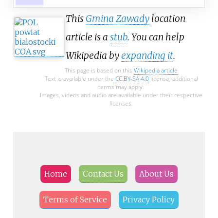
This
Gmina Zawady
location
article is a
stub
. You can help
Wikipedia by
expanding it
.
This page is based on this
Wikipedia article
Text is available under the
CC BY-SA 4.0
license; additional
terms may apply.
Images, videos and audio are available under their respective
licenses.
Home
Contact Us
About Us
Terms of Service
Privacy Policy