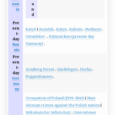
uan
a
ia
n
d
Pre
sen
Katyń
Kozelsk
Katyn
Kalinin
Mednoye
t-
Ostashkov
Palmnicken (present-day
day
Yantarny)
Rus
sia
Pre
sen
t-
Arnsberg Forest
Gardelegen
Horka
day
Poppenhausen
Ger
ma
ny
Occupation of Poland (1939–1945)
Nazi
German crimes against the Polish nation
Volksdeutscher Selbstschutz
Unternehmen