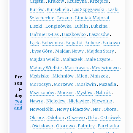
Częstki
Kraków
Kruszyna
Krzepice
Kurów
Kurzebiela
Las Szpęgawski
Laski
Szlacheckie
Leszno
Lipniak-Majorat
Liszki
Longinówka
Lublin
Lubzina
Lućmierz-Las
Luszkówko
Łaszczów
Łąck
Łobżenica
Łopatki
Łubcze
Łukowo
Łysa Góra
Majdan Nowy
Majdan Stary
Majdan Wielki
Małaszek
Małe Czyste
Małusy Wielkie
Marchwacz
Mestwinowo
Mędzisko
Michniów
Mień
Mniszek
Pre
sen
Moroczyn
Morzewo
Moskwin
Mszadla
t-
Mszczonów
Muczne
Mysłów
Nabróż
day
Nawra
Nieledew
Nieławice
Niewolno
Pol
and
Nowosiółki
Nowy Bidaczów
Nur
Obora
Obrocz
Odolion
Olszewo
Orło
Ostrówek
Ościsłowo
Otorowo
Palmiry
Parchatka