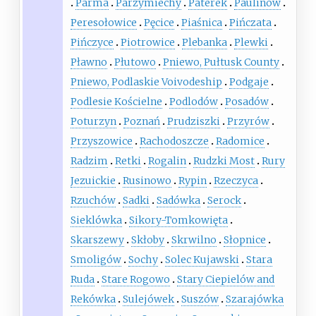
Parma
Parzymiechy
Paterek
Paulinów
Peresołowice
Pęcice
Piaśnica
Pińczata
Pińczyce
Piotrowice
Plebanka
Plewki
Pławno
Płutowo
Pniewo, Pułtusk County
Pniewo, Podlaskie Voivodeship
Podgaje
Podlesie Kościelne
Podlodów
Posadów
Poturzyn
Poznań
Prudziszki
Przyrów
Przyszowice
Rachodoszcze
Radomice
Radzim
Retki
Rogalin
Rudzki Most
Rury
Jezuickie
Rusinowo
Rypin
Rzeczyca
Rzuchów
Sadki
Sadówka
Serock
Sieklówka
Sikory-Tomkowięta
Skarszewy
Skłoby
Skrwilno
Słopnice
Smoligów
Sochy
Solec Kujawski
Stara
Ruda
Stare Rogowo
Stary Ciepielów and
Rekówka
Sulejówek
Suszów
Szarajówka