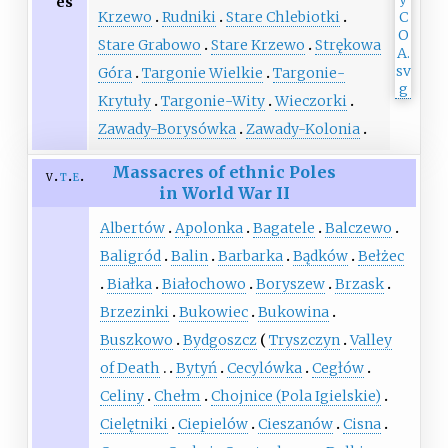
es
Krzewo
Rudniki
Stare Chlebiotki
Stare Grabowo
Stare Krzewo
Strękowa
Góra
Targonie Wielkie
Targonie-
Krytuły
Targonie-Wity
Wieczorki
Zawady-Borysówka
Zawady-Kolonia
Massacres of ethnic Poles
v
t
e
in World War II
Albertów
Apolonka
Bagatele
Balczewo
Baligród
Balin
Barbarka
Bądków
Bełżec
Białka
Białochowo
Boryszew
Brzask
Brzezinki
Bukowiec
Bukowina
Buszkowo
Bydgoszcz
Tryszczyn
Valley
of Death
Bytyń
Cecylówka
Cegłów
Celiny
Chełm
Chojnice (Pola Igielskie)
Cielętniki
Ciepielów
Cieszanów
Cisna