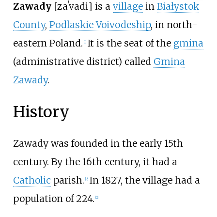
Zawady
[zaˈvadɨ]
is a
village
in
Białystok
County
,
Podlaskie Voivodeship
, in north-
eastern Poland.
It is the seat of the
gmina
[
1
]
(administrative district) called
Gmina
Zawady
.
History
Zawady was founded in the early 15th
century. By the 16th century, it had a
Catholic
parish.
In 1827, the village had a
[
2
]
population of 224.
[
2
]