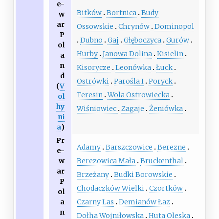
e-
Bitków
Bortnica
Budy
w
ar
Ossowskie
Chrynów
Dominopol
P
Dubno
Gaj
Głęboczyca
Gurów
ol
Hurby
Janowa Dolina
Kisielin
a
n
Kisorycze
Leonówka
Łuck
d
Ostrówki
Parośla I
Poryck
(
V
Teresin
Wola Ostrowiecka
ol
hy
Wiśniowiec
Zagaje
Żeniówka
ni
a
)
Pr
Adamy
Barszczowice
Berezne
e-
Berezowica Mała
Bruckenthal
w
ar
Brzeżany
Budki Borowskie
P
Chodaczków Wielki
Czortków
ol
Czarny Las
Demianów Łaz
a
n
Dołha Wojniłowska
Huta Oleska