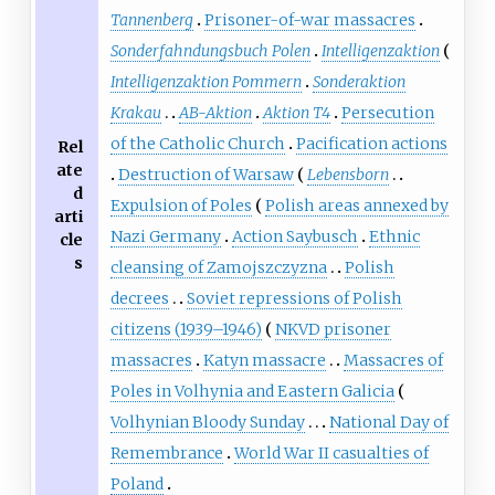
Tannenberg
Prisoner-of-war massacres
Sonderfahndungsbuch Polen
Intelligenzaktion
Intelligenzaktion Pommern
Sonderaktion
Krakau
AB-Aktion
Aktion T4
Persecution
of the Catholic Church
Pacification actions
Rel
ate
Destruction of Warsaw
Lebensborn
d
Expulsion of Poles
Polish areas annexed by
arti
Nazi Germany
Action Saybusch
Ethnic
cle
s
cleansing of Zamojszczyzna
Polish
decrees
Soviet repressions of Polish
citizens (1939–1946)
NKVD prisoner
massacres
Katyn massacre
Massacres of
Poles in Volhynia and Eastern Galicia
Volhynian Bloody Sunday
National Day of
Remembrance
World War II casualties of
Poland