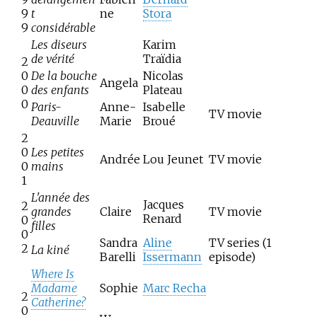
9
t
ne
Stora
9
considérable
Les diseurs
Karim
de vérité
Traïdia
2
0
De la bouche
Nicolas
Angela
0
des enfants
Plateau
0
Paris-
Anne-
Isabelle
TV movie
Deauville
Marie
Broué
2
0
Les petites
Andrée
Lou Jeunet
TV movie
0
mains
1
L'année des
Jacques
2
grandes
Claire
TV movie
Renard
0
filles
0
Sandra
Aline
TV series (1
2
La kiné
Barelli
Issermann
episode)
Where Is
Madame
Sophie
Marc Recha
2
Catherine?
0