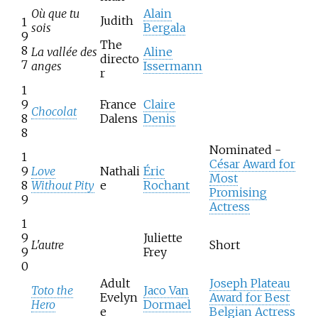
Où que tu
Alain
Judith
1
sois
Bergala
9
The
8
La vallée des
Aline
directo
7
anges
Issermann
r
1
9
France
Claire
Chocolat
8
Dalens
Denis
8
Nominated -
1
César Award for
9
Love
Nathali
Éric
Most
8
Without Pity
e
Rochant
Promising
9
Actress
1
9
Juliette
L'autre
Short
9
Frey
0
Adult
Joseph Plateau
Toto the
Jaco Van
Evelyn
Award for Best
Hero
Dormael
e
Belgian Actress