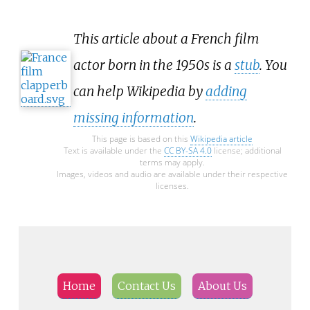
This article about a French film
actor born in the 1950s is a
stub
. You
can help Wikipedia by
adding
missing information
.
This page is based on this
Wikipedia article
Text is available under the
CC BY-SA 4.0
license; additional
terms may apply.
Images, videos and audio are available under their respective
licenses.
Home
Contact Us
About Us