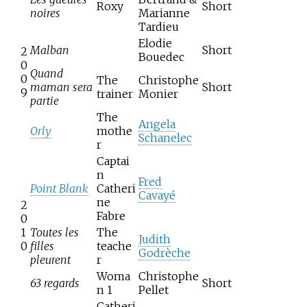
Roxy
Short
noires
Marianne
Tardieu
Elodie
Malban
Short
2
Bouedec
0
Quand
0
The
Christophe
maman sera
Short
9
trainer
Monier
partie
The
Angela
Orly
mothe
Schanelec
r
Captai
n
Fred
Point Blank
Catheri
Cavayé
ne
2
Fabre
0
1
Toutes les
The
Judith
0
filles
teache
Godrèche
pleurent
r
Woma
Christophe
63 regards
Short
n 1
Pellet
Catheri