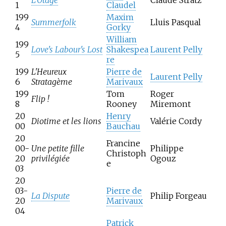
L'Otage
Claude Stratz
1
Claudel
199
Maxim
Summerfolk
Lluis Pasqual
4
Gorky
William
199
Love's Labour's Lost
Shakespea
Laurent Pelly
5
re
199
L'Heureux
Pierre de
Laurent Pelly
6
Stratagème
Marivaux
199
Tom
Roger
Flip
!
8
Rooney
Miremont
20
Henry
Diotime et les lions
Valérie Cordy
00
Bauchau
20
Francine
00-
Une petite fille
Philippe
Christoph
20
privilégiée
Ogouz
e
03
20
03-
Pierre de
La Dispute
Philip Forgeau
20
Marivaux
04
Patrick