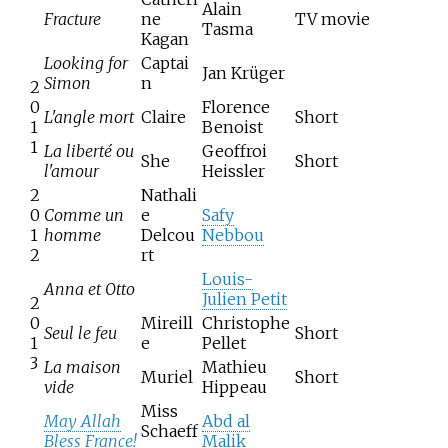
Alain
Fracture
ne
TV movie
Tasma
Kagan
Looking for
Captai
Jan Krüger
Simon
n
2
0
Florence
L'angle mort
Claire
Short
1
Benoist
1
La liberté ou
Geoffroi
She
Short
l'amour
Heissler
2
Nathali
0
Comme un
e
Safy
1
homme
Delcou
Nebbou
2
rt
Louis-
Anna et Otto
Julien Petit
2
0
Mireill
Christophe
Seul le feu
Short
1
e
Pellet
3
La maison
Mathieu
Muriel
Short
vide
Hippeau
Miss
May Allah
Abd al
Schaeff
Bless France!
Malik