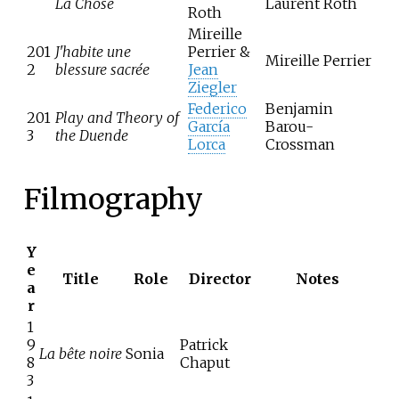
La Chose
Laurent Roth
Roth
Mireille
201
J'habite une
Perrier &
Mireille Perrier
2
blessure sacrée
Jean
Ziegler
Federico
Benjamin
201
Play and Theory of
García
Barou-
3
the Duende
Lorca
Crossman
Filmography
Y
e
Title
Role
Director
Notes
a
r
1
9
Patrick
La bête noire
Sonia
8
Chaput
3