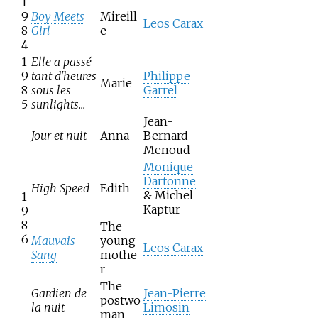
1
9
Boy Meets
Mireill
Leos Carax
8
Girl
e
4
1
Elle a passé
9
tant d'heures
Philippe
Marie
8
sous les
Garrel
5
sunlights...
Jean-
Jour et nuit
Anna
Bernard
Menoud
Monique
Dartonne
High Speed
Edith
& Michel
1
Kaptur
9
8
The
6
Mauvais
young
Leos Carax
Sang
mothe
r
The
Gardien de
Jean-Pierre
postwo
la nuit
Limosin
man