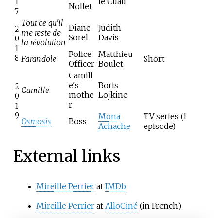
1
le Cuau
Nollet
7
Tout ce qu'il
Diane
Judith
2
me reste de
Sorel
Davis
0
la révolution
1
Police
Matthieu
8
Farandole
Short
Officer
Boulet
Camill
e's
Boris
2
Camille
mothe
Lojkine
0
r
1
9
Mona
TV series (1
Osmosis
Boss
Achache
episode)
External links
Mireille Perrier
at
IMDb
Mireille Perrier
at
AlloCiné
(in French)