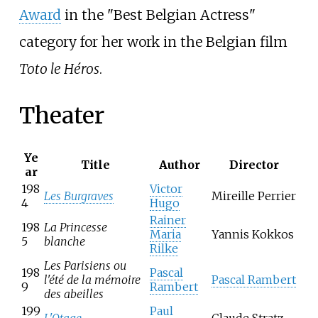
Award
in the "Best Belgian Actress"
category for her work in the Belgian film
Toto le Héros
.
Theater
Ye
Title
Author
Director
ar
198
Victor
Les Burgraves
Mireille Perrier
4
Hugo
Rainer
198
La Princesse
Maria
Yannis Kokkos
5
blanche
Rilke
Les Parisiens ou
198
Pascal
l'été de la mémoire
Pascal Rambert
9
Rambert
des abeilles
199
Paul