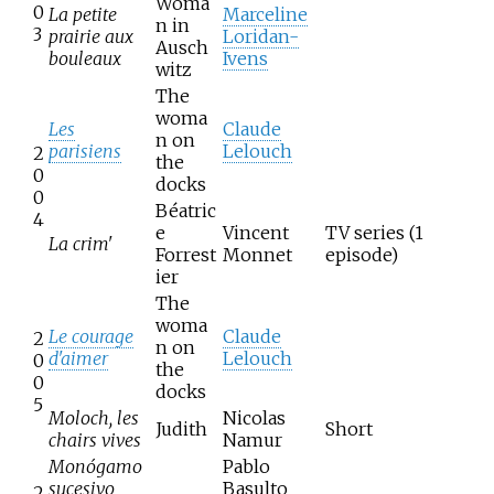
Woma
0
La petite
Marceline
n in
3
prairie aux
Loridan-
Ausch
bouleaux
Ivens
witz
The
woma
Les
Claude
n on
parisiens
Lelouch
2
the
0
docks
0
Béatric
4
e
Vincent
TV series (1
La crim'
Forrest
Monnet
episode)
ier
The
woma
Le courage
Claude
2
n on
d'aimer
Lelouch
0
the
0
docks
5
Moloch, les
Nicolas
Judith
Short
chairs vives
Namur
Monógamo
Pablo
sucesivo
Basulto
2