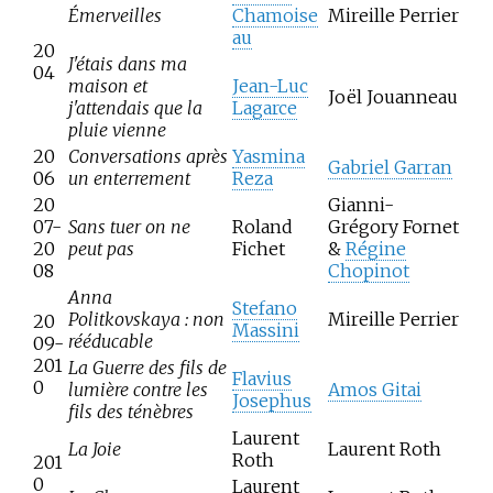
Émerveilles
Chamoise
Mireille Perrier
au
20
J'étais dans ma
04
maison et
Jean-Luc
Joël Jouanneau
j'attendais que la
Lagarce
pluie vienne
20
Conversations après
Yasmina
Gabriel Garran
06
un enterrement
Reza
20
Gianni-
07-
Sans tuer on ne
Roland
Grégory Fornet
20
peut pas
Fichet
&
Régine
08
Chopinot
Anna
Stefano
Politkovskaya
: non
Mireille Perrier
20
Massini
rééducable
09-
201
La Guerre des fils de
Flavius
0
lumière contre les
Amos Gitai
Josephus
fils des ténèbres
Laurent
La Joie
Laurent Roth
Roth
201
0
Laurent