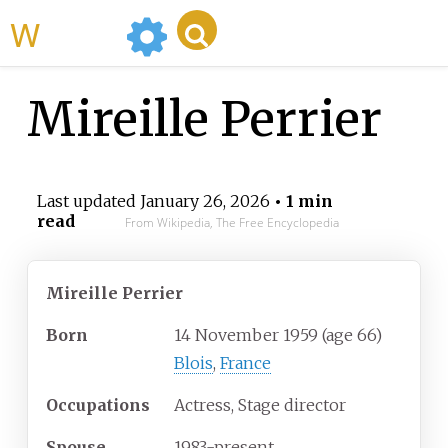
WikiMili
Mireille Perrier
Last updated
January 26, 2026
• 1 min
read
From Wikipedia, The Free Encyclopedia
Mireille Perrier
Born
14 November 1959
(age
66)
Blois
,
France
Occupations
Actress, Stage director
Spouse
1983-present