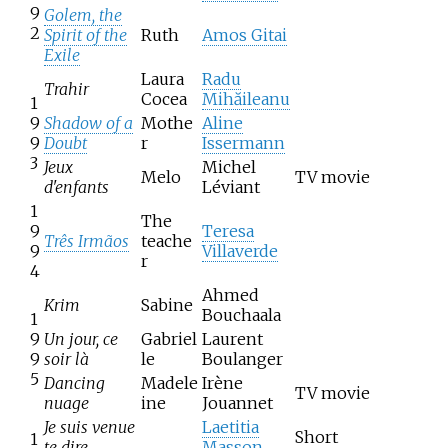
9
Golem, the
2
Spirit of the
Ruth
Amos Gitai
Exile
Laura
Radu
Trahir
Cocea
Mihăileanu
1
9
Shadow of a
Mothe
Aline
9
Doubt
r
Issermann
3
Jeux
Michel
Melo
TV movie
d'enfants
Léviant
1
The
9
Teresa
Três Irmãos
teache
9
Villaverde
r
4
Ahmed
Krim
Sabine
Bouchaala
1
9
Un jour, ce
Gabriel
Laurent
9
soir là
le
Boulanger
5
Dancing
Madele
Irène
TV movie
nuage
ine
Jouannet
Je suis venue
Laetitia
Short
1
te dire
Masson