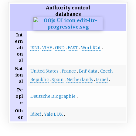
Authority control
databases
Int
ern
ISNI
VIAF
GND
FAST
WorldCat
ati
on
al
Nat
United States
France
BnF data
Czech
ion
Republic
Spain
Netherlands
Israel
al
Pe
Deutsche Biographie
opl
e
Oth
IdRef
Yale LUX
er