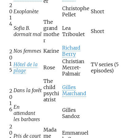
er
2
Christophe
0
Exoplanète
Short
Pellet
1
The
4
Sofia B.
grand
Lea
Short
dormait mal
mothe
Triboulet
r
Richard
Nos femmes
Karine
2
Berry
0
Christian
1
Hôtel de la
TV series (5
Rose
Merret-
5
plage
episodes)
Palmair
The
child
Gilles
Dans la forêt
2
psychi
Marchand
0
atrist
1
En
6
Gilles
attendant
Sandoz
les barbares
2
Mada
0
Emmanuel
Pris de court
me