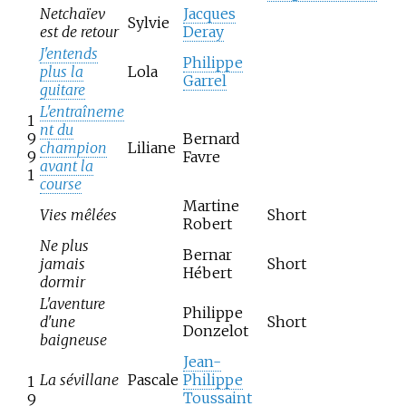
Netchaïev
Jacques
Sylvie
est de retour
Deray
J'entends
Philippe
plus la
Lola
Garrel
guitare
L'entraîneme
1
nt du
9
Bernard
champion
Liliane
9
Favre
avant la
1
course
Martine
Vies mêlées
Short
Robert
Ne plus
Bernar
jamais
Short
Hébert
dormir
L'aventure
Philippe
d'une
Short
Donzelot
baigneuse
Jean-
La sévillane
Pascale
Philippe
1
Toussaint
9