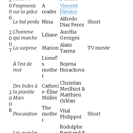
0
Fragments
A
Vincent
0
sur la grâce
reader
Dieutre
6
Alfredo
Le bal perdu
Nina
Short
Diaz Perez
L'homme
Aurélia
2
Liliane
qui marche
Georges
0
0
Alain
La surprise
Marion
TV movie
7
Tasma
Lionel'
À l'est de
s
Bojena
moi
mothe
Horackova
r
Christian
Des Indes à
Catheri
Merlhiot &
la planète
e-Élise
2
Matthieu
Mars
Müller
0
Orléan
0
The
8
Vital
Procuration
mothe
Short
Philippot
r
Rodolphe
Les gueules
Bertrand &