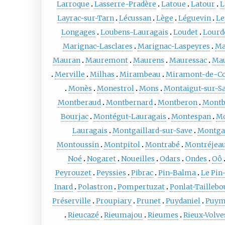
Larroque
Lasserre-Pradère
Latoue
Latour
L
Layrac-sur-Tarn
Lécussan
Lège
Léguevin
Le
Longages
Loubens-Lauragais
Loudet
Lourd
Marignac-Lasclares
Marignac-Laspeyres
Ma
Mauran
Mauremont
Maurens
Mauressac
Mau
Merville
Milhas
Mirambeau
Miramont-de-C
Monès
Monestrol
Mons
Montaigut-sur-S
Montberaud
Montbernard
Montberon
Montb
Bourjac
Montégut-Lauragais
Montespan
Mo
Lauragais
Montgaillard-sur-Save
Montga
Montoussin
Montpitol
Montrabé
Montréjea
Noé
Nogaret
Noueilles
Odars
Ondes
Oô
Peyrouzet
Peyssies
Pibrac
Pin-Balma
Le Pin
Inard
Polastron
Pompertuzat
Ponlat-Tailleb
Préserville
Proupiary
Prunet
Puydaniel
Puym
Rieucazé
Rieumajou
Rieumes
Rieux-Volve