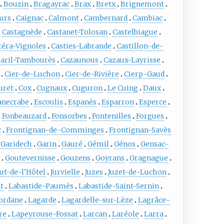
Bouzin
Bragayrac
Brax
Bretx
Brignemont
urs
Caignac
Calmont
Cambernard
Cambiac
Castagnède
Castanet-Tolosan
Castelbiague
téra-Vignoles
Casties-Labrande
Castillon-de-
zaril-Tambourès
Cazaunous
Cazaux-Layrisse
Cier-de-Luchon
Cier-de-Rivière
Cierp-Gaud
uret
Cox
Cugnaux
Cuguron
Le Cuing
Daux
anecrabe
Escoulis
Espanès
Esparron
Esperce
Fonbeauzard
Fonsorbes
Fontenilles
Forgues
c
Frontignan-de-Comminges
Frontignan-Savès
Garidech
Garin
Gauré
Gémil
Génos
Gensac-
n
Goutevernisse
Gouzens
Goyrans
Gragnague
ut-de-l'Hôtel
Jurvielle
Juzes
Juzet-de-Luchon
t
Labastide-Paumès
Labastide-Saint-Sernin
gordane
Lagarde
Lagardelle-sur-Lèze
Lagrâce-
re
Lapeyrouse-Fossat
Larcan
Laréole
Larra