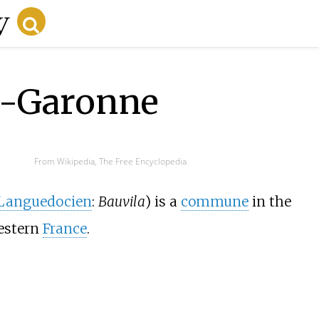
te-Garonne
From Wikipedia, The Free Encyclopedia
Languedocien
:
Bauvila
) is a
commune
in the
estern
France
.