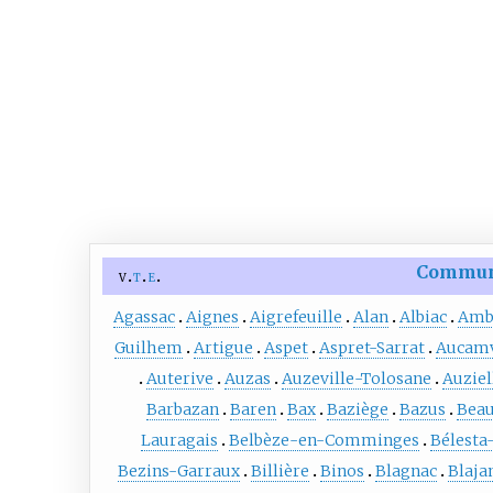
Commu
v
t
e
Agassac
Aignes
Aigrefeuille
Alan
Albiac
Amb
Guilhem
Artigue
Aspet
Aspret-Sarrat
Aucamv
Auterive
Auzas
Auzeville-Tolosane
Auziel
Barbazan
Baren
Bax
Baziège
Bazus
Beau
Lauragais
Belbèze-en-Comminges
Bélesta
Bezins-Garraux
Billière
Binos
Blagnac
Blaja