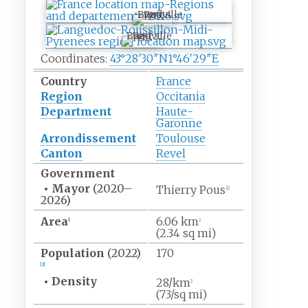
Beauville
Beauville
Coordinates:
43°28′30″N
1°46′29″E
Country
France
Region
Occitania
Department
Haute-
Garonne
Arrondissement
Toulouse
Canton
Revel
Government
•
Mayor
(2020
–
Thierry Pous
[
1
]
2026)
Area
6.06
km
1
2
(2.34
sq
mi)
Population
(2022)
170
[
2
]
•
Density
28/km
2
(73/sq
mi)