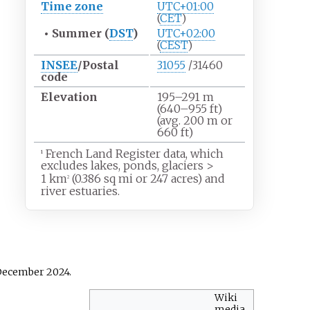
Time zone
UTC+01:00
(
CET
)
•
Summer (
DST
)
UTC+02:00
(
CEST
)
INSEE
/Postal
31055
/31460
code
Elevation
195–291
m
(640–955
ft)
(avg. 200
m or
660
ft)
French Land Register data, which
1
excludes lakes, ponds, glaciers
>
1
km
(0.386
sq
mi or 247 acres) and
2
river estuaries.
 December 2024.
Wiki
media