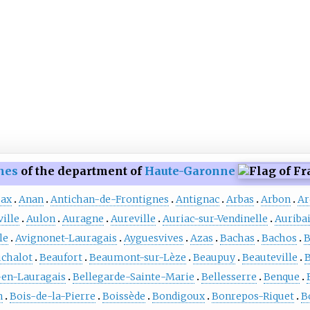
nes
of the department of
Haute-Garonne
ax
Anan
Antichan-de-Frontignes
Antignac
Arbas
Arbon
Ar
ille
Aulon
Auragne
Aureville
Auriac-sur-Vendinelle
Auribai
le
Avignonet-Lauragais
Ayguesvives
Azas
Bachas
Bachos
B
chalot
Beaufort
Beaumont-sur-Lèze
Beaupuy
Beauteville
B
-en-Lauragais
Bellegarde-Sainte-Marie
Bellesserre
Benque
n
Bois-de-la-Pierre
Boissède
Bondigoux
Bonrepos-Riquet
B