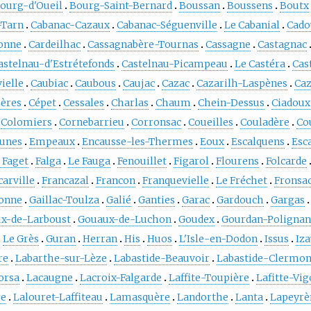
ourg-d'Oueil
Bourg-Saint-Bernard
Boussan
Boussens
Boutx
-Tarn
Cabanac-Cazaux
Cabanac-Séguenville
Le Cabanial
Cado
onne
Cardeilhac
Cassagnabère-Tournas
Cassagne
Castagnac
astelnau-d'Estrétefonds
Castelnau-Picampeau
Le Castéra
Cas
ielle
Caubiac
Caubous
Caujac
Cazac
Cazarilh-Laspènes
Ca
zères
Cépet
Cessales
Charlas
Chaum
Chein-Dessus
Ciadoux
Colomiers
Cornebarrieu
Corronsac
Coueilles
Couladère
Co
unes
Empeaux
Encausse-les-Thermes
Eoux
Escalquens
Esc
 Faget
Falga
Le Fauga
Fenouillet
Figarol
Flourens
Folcarde
carville
Francazal
Francon
Franquevielle
Le Fréchet
Fronsa
onne
Gaillac-Toulza
Galié
Ganties
Garac
Gardouch
Gargas
x-de-Larboust
Gouaux-de-Luchon
Goudex
Gourdan-Poligna
Le Grès
Guran
Herran
His
Huos
L'Isle-en-Dodon
Issus
Iza
re
Labarthe-sur-Lèze
Labastide-Beauvoir
Labastide-Clermon
orsa
Lacaugne
Lacroix-Falgarde
Laffite-Toupière
Lafitte-Vi
re
Lalouret-Laffiteau
Lamasquère
Landorthe
Lanta
Lapeyrè