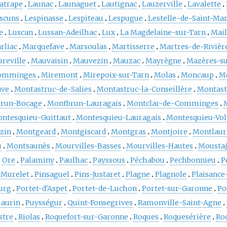
atrape
Launac
Launaguet
Lautignac
Lauzerville
Lavalette
scuns
Lespinasse
Lespiteau
Lespugue
Lestelle-de-Saint-Ma
e
Luscan
Lussan-Adeilhac
Lux
La Magdelaine-sur-Tarn
Mail
rliac
Marquefave
Marsoulas
Martisserre
Martres-de-Rivièr
reville
Mauvaisin
Mauvezin
Mauzac
Mayrègne
Mazères-su
omminges
Miremont
Mirepoix-sur-Tarn
Molas
Moncaup
M
ave
Montastruc-de-Salies
Montastruc-la-Conseillère
Montast
run-Bocage
Montbrun-Lauragais
Montclar-de-Comminges
ntesquieu-Guittaut
Montesquieu-Lauragais
Montesquieu-Vol
zin
Montgeard
Montgiscard
Montgras
Montjoire
Montlaur
u
Montsaunès
Mourvilles-Basses
Mourvilles-Hautes
Mousta
Ore
Palaminy
Paulhac
Payssous
Péchabou
Pechbonnieu
P
-Murelet
Pinsaguel
Pins-Justaret
Plagne
Plagnole
Plaisance
ourg
Portet-d'Aspet
Portet-de-Luchon
Portet-sur-Garonne
Po
aurin
Puysségur
Quint-Fonsegrives
Ramonville-Saint-Agne
stre
Riolas
Roquefort-sur-Garonne
Roques
Roquesérière
Ro