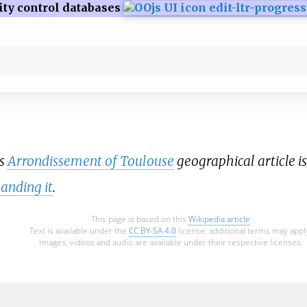
ity control databases
is
Arrondissement of Toulouse
geographical article i
anding it
.
This page is based on this
Wikipedia article
Text is available under the
CC BY-SA 4.0
license; additional terms may appl
Images, videos and audio are available under their respective licenses.