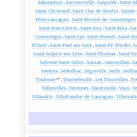
Sabonnères
Saccourvielle
Saiguède
Saint-A
Saint-Christaud
Saint-Clar-de-Rivière
Sainte-
Félix-Lauragais
Saint-Ferréol-de-Comminges
Saint-Jean-Lherm
Saint-Jory
Saint-Julia
Sai
Comminges
Saint-Lys
Saint-Mamet
Saint-Ma
d'Oueil
Saint-Paul-sur-Save
Saint-Pé-d'Ardet
S
Saint-Sulpice-sur-Lèze
Saint-Thomas
Saint-Vi
Salvetat-Saint-Gilles
Saman
Samouillan
S
Savères
Sédeilhac
Ségreville
Seilh
Seilh
Toulouse
Tournefeuille
Les Tourreilles
To
pref
Vallesvilles
Varennes
Vaudreuille
Vaux
V
Villaudric
Villefranche-de-Lauragais
Villemati