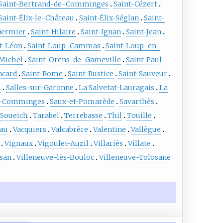
Saint-Bertrand-de-Comminges
Saint-Cézert
Saint-Élix-le-Château
Saint-Élix-Séglan
Saint-
Germier
Saint-Hilaire
Saint-Ignan
Saint-Jean
t-Léon
Saint-Loup-Cammas
Saint-Loup-en-
-Michel
Saint-Orens-de-Gameville
Saint-Paul-
ncard
Saint-Rome
Saint-Rustice
Saint-Sauveur
l
Salles-sur-Garonne
La Salvetat-Lauragais
La
e-Comminges
Saux-et-Pomarède
Savarthès
Soueich
Tarabel
Terrebasse
Thil
Touille
au
Vacquiers
Valcabrère
Valentine
Vallègue
Vignaux
Vigoulet-Auzil
Villariès
Villate
ssan
Villeneuve-lès-Bouloc
Villeneuve-Tolosane