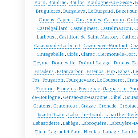
Born
Boudrac
Bouloc
Boulogne-sur-Gesse
B
Bruguières
Burgalays
Le Burgaud
Buzet-sur
Canens
Capens
Caragoudes
Caraman
Carb
Castelgaillard
Castelginest
Castelmaurou
C
Larboust
Castillon-de-Saint-Martory
Catherv
Cazeaux-de-Larboust
Cazeneuve-Montaut
Ca
Cintegabelle
Cirès
Clarac
Clermont-le-Fort
Deyme
Donneville
Drémil-Lafage
Drudas
Ea
Estadens
Estancarbon
Esténos
Eup
Fabas
Le
Fos
Fougaron
Fourquevaux
Le Fousseret
Fran
Fronton
Frouzins
Fustignac
Gagnac-sur-Gar
de-Boulogne
Gensac-sur-Garonne
Gibel
Gouau
Gratens
Gratentour
Grazac
Grenade
Grépiac
Juzet-d'Izaut
Labarthe-Inard
Labarthe-Riviè
Labastidette
Labège
Labroquère
Labruyère-D
Dieu
Lagraulet-Saint-Nicolas
Lahage
Lahitè