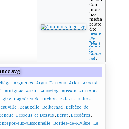
Com
mons
has
media
relate
d to
Beauv
ille
(Haut
e-
Garon
ne)
.
diège
Arguenos
Argut-Dessous
Arlos
Arnaud-
l
Aurignac
Aurin
Ausseing
Ausson
Aussonne
agiry
Bagnères-de-Luchon
Balesta
Balma
eauville
Beauzelle
Belberaud
Belbèze-de-
Benque-Dessous-et-Dessus
Bérat
Bessières
onrepos-sur-Aussonnelle
Bordes-de-Rivière
Le