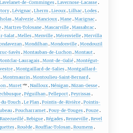
Lavelanet-de-Comminges
Lavernose-Lacasse
rtory
Lévignac
Lherm
Lieoux
Lilhac
Lodes
holas
Malvezie
Mancioux
Mane
Marignac
e
Martres-Tolosane
Mascarville
Massabrac
r-Salat
Melles
Menville
Mérenvielle
Mervilla
ondavezan
Mondilhan
Mondonville
Mondouzil
ruc-Savès
Montauban-de-Luchon
Montaut
Montclar-Lauragais
Mont-de-Galié
Montégut-
vestre
Montgaillard-de-Salies
Montgaillard-
Montmaurin
Montoulieu-Saint-Bernard
jon
Muret
Nailloux
Nénigan
Nizan-Gesse
subpr
echbusque
Péguilhan
Pelleport
Peyrissas
-du-Touch
Le Plan
Pointis-de-Rivière
Pointis-
ubeau
Poucharramet
Pouy-de-Touges
Pouze
Razecueillé
Rebigue
Régades
Renneville
Revel
quettes
Rouède
Rouffiac-Tolosan
Roumens