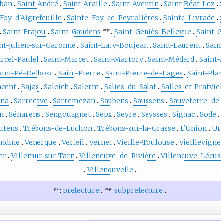
lban
Saint-André
Saint-Araille
Saint-Aventin
Saint-Béat-Lez
Foy-d'Aigrefeuille
Sainte-Foy-de-Peyrolières
Sainte-Livrade
Saint-Frajou
Saint-Gaudens
Saint-Geniès-Bellevue
Saint-
subpr
nt-Julien-sur-Garonne
Saint-Lary-Boujean
Saint-Laurent
Sain
rcel-Paulel
Saint-Marcet
Saint-Martory
Saint-Médard
Saint
aint-Pé-Delbosc
Saint-Pierre
Saint-Pierre-de-Lages
Saint-Pla
ncent
Sajas
Saleich
Salerm
Salies-du-Salat
Salles-et-Pratvie
ana
Sarrecave
Sarremezan
Saubens
Saussens
Sauveterre-d
an
Sénarens
Sengouagnet
Sepx
Seyre
Seysses
Signac
Sode
utens
Trébons-de-Luchon
Trébons-sur-la-Grasse
L'Union
Ur
endine
Venerque
Verfeil
Vernet
Vieille-Toulouse
Vieillevigne
er
Villemur-sur-Tarn
Villeneuve-de-Rivière
Villeneuve-Lécu
Villenouvelle
:
prefecture
:
subprefecture
pref
subpr