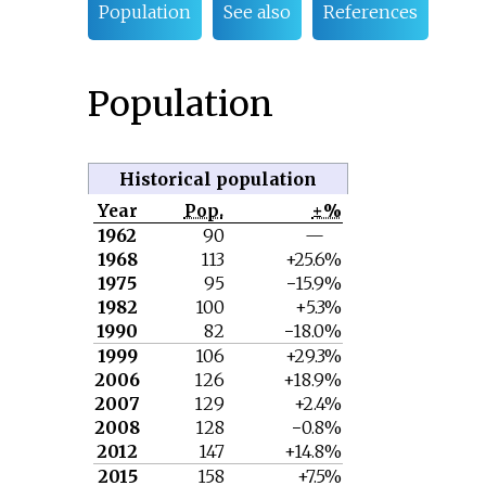
Population
See also
References
Population
Historical population
Year
Pop.
±%
1962
90
—
1968
113
+25.6%
1975
95
−15.9%
1982
100
+5.3%
1990
82
−18.0%
1999
106
+29.3%
2006
126
+18.9%
2007
129
+2.4%
2008
128
−0.8%
2012
147
+14.8%
2015
158
+7.5%