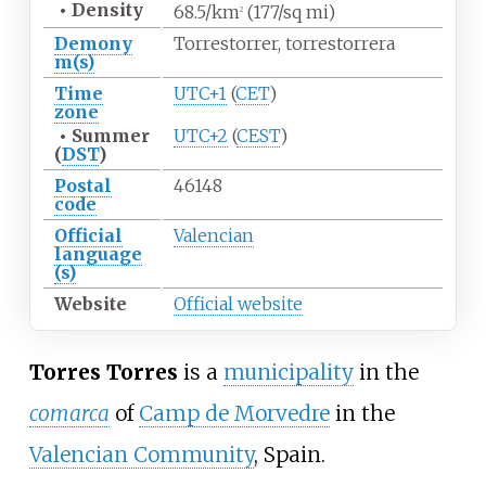
•
Density
68.5/km
(177/sq
mi)
2
Demony
Torrestorrer, torrestorrera
m(s)
Time
UTC+1
(
CET
)
zone
•
Summer
UTC+2
(
CEST
)
(
DST
)
Postal
46148
code
Official
Valencian
language
(s)
Website
Official website
Torres Torres
is a
municipality
in the
comarca
of
Camp de Morvedre
in the
Valencian Community
, Spain.