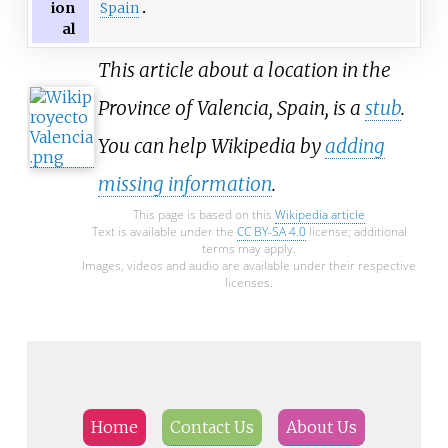
Spain
ion
al
This article about a location in the
Province of Valencia, Spain, is a
stub
.
You can help Wikipedia by
adding
missing information
.
This page is based on this
Wikipedia article
Text is available under the
CC BY-SA 4.0
license; additional
terms may apply.
Images, videos and audio are available under their respective
licenses.
Home
Contact Us
About Us