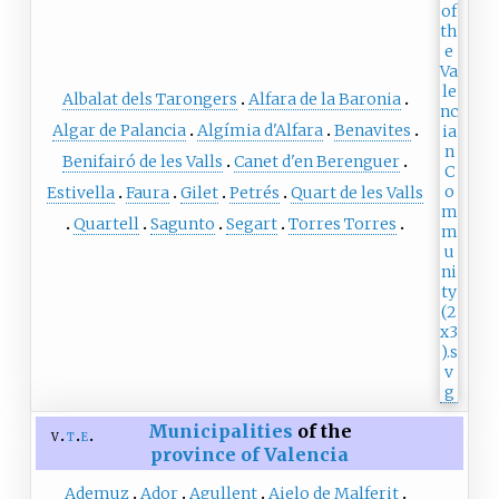
Albalat dels Tarongers
Alfara de la Baronia
Algar de Palancia
Algímia d'Alfara
Benavites
Benifairó de les Valls
Canet d'en Berenguer
Estivella
Faura
Gilet
Petrés
Quart de les Valls
Quartell
Sagunto
Segart
Torres Torres
Municipalities
of the
v
t
e
province of Valencia
Ademuz
Ador
Agullent
Aielo de Malferit