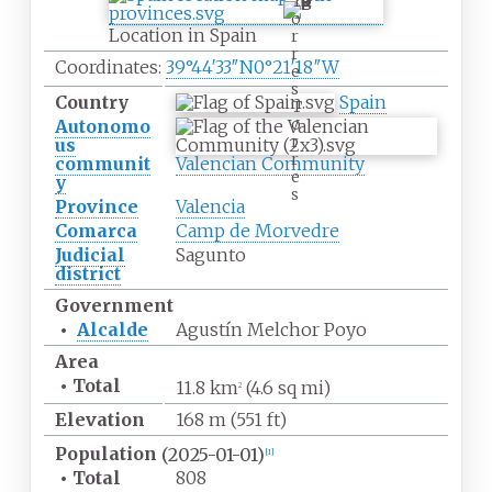
T
o
Location in Spain
r
r
Coordinates:
39°44′33″N
0°21′18″W
e
s
Country
Spain
T
o
Autonomo
r
us
r
communit
Valencian Community
e
y
s
Province
Valencia
Comarca
Camp de Morvedre
Judicial
Sagunto
district
Government
•
Alcalde
Agustín Melchor Poyo
Area
•
Total
11.8
km
(4.6
sq
mi)
2
Elevation
168
m (551
ft)
Population
(2025-01-01)
[
1
]
•
Total
808