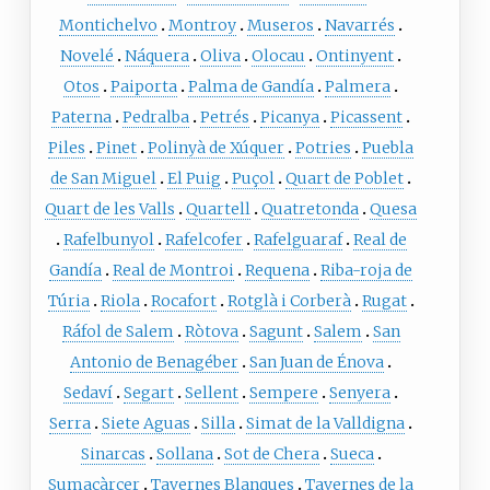
Montichelvo
Montroy
Museros
Navarrés
Novelé
Náquera
Oliva
Olocau
Ontinyent
Otos
Paiporta
Palma de Gandía
Palmera
Paterna
Pedralba
Petrés
Picanya
Picassent
Piles
Pinet
Polinyà de Xúquer
Potries
Puebla
de San Miguel
El Puig
Puçol
Quart de Poblet
Quart de les Valls
Quartell
Quatretonda
Quesa
Rafelbunyol
Rafelcofer
Rafelguaraf
Real de
Gandía
Real de Montroi
Requena
Riba-roja de
Túria
Riola
Rocafort
Rotglà i Corberà
Rugat
Ráfol de Salem
Ròtova
Sagunt
Salem
San
Antonio de Benagéber
San Juan de Énova
Sedaví
Segart
Sellent
Sempere
Senyera
Serra
Siete Aguas
Silla
Simat de la Valldigna
Sinarcas
Sollana
Sot de Chera
Sueca
Sumacàrcer
Tavernes Blanques
Tavernes de la