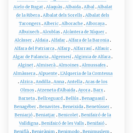
Aielo de Rugat
Alaquàs
Albaida
Albal
Albalat
de la Ribera
Albalat dels Sorells
Albalat dels
Tarongers
Alberic
Alborache
Alboraya
Albuixech
Alcublas
Alcàntera de Xúquer
Alcàsser
Aldaia
Alfafar
Alfara de la Baronia
Alfara del Patriarca
Alfarp
Alfarrasí
Alfauir
Algar de Palancia
Algemesí
Algimia de Alfara
Alginet
Almiserà
Almoines
Almussafes
Almàssera
Alpuente
L'Alqueria de la Comtessa
Alzira
Andilla
Anna
Antella
Aras de los
Olmos
Atzeneta d'Albaida
Ayora
Barx
Barxeta
Bellreguard
Bellús
Benaguasil
Benagéber
Benavites
Beneixida
Benetússer
Beniarjó
Beniatjar
Benicolet
Benifairó de la
Valldigna
Benifairó de les Valls
Benifaió
Beniflà
Benigànim
Benimodo
Benimuslem