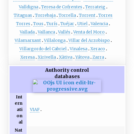
Valldigna
Teresa de Cofrentes
Terrateig
Titaguas
Torrebaja
Torrella
Torrent
Torres
Torres
Tous
Turís
Tuéjar
Utiel
Valencia
Vallada
Vallanca
Vallés
Venta del Moro
Vilamarxant
Villalonga
Villar del Arzobispo
Villargordo del Cabriel
Vinalesa
Xeraco
Xeresa
Xirivella
Xàtiva
Yátova
Zarra
Authority control
databases
Int
ern
VIAF
ati
on
al
Nat