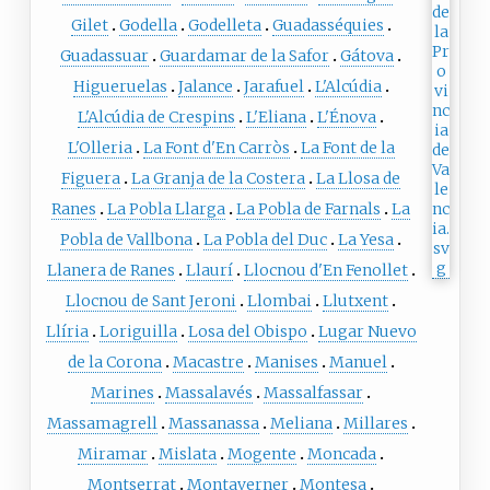
Gilet
Godella
Godelleta
Guadasséquies
Guadassuar
Guardamar de la Safor
Gátova
Higueruelas
Jalance
Jarafuel
L'Alcúdia
L'Alcúdia de Crespins
L'Eliana
L'Énova
L'Olleria
La Font d'En Carròs
La Font de la
Figuera
La Granja de la Costera
La Llosa de
Ranes
La Pobla Llarga
La Pobla de Farnals
La
Pobla de Vallbona
La Pobla del Duc
La Yesa
Llanera de Ranes
Llaurí
Llocnou d'En Fenollet
Llocnou de Sant Jeroni
Llombai
Llutxent
Llíria
Loriguilla
Losa del Obispo
Lugar Nuevo
de la Corona
Macastre
Manises
Manuel
Marines
Massalavés
Massalfassar
Massamagrell
Massanassa
Meliana
Millares
Miramar
Mislata
Mogente
Moncada
Montserrat
Montaverner
Montesa