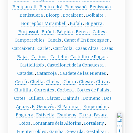
Beniparrell
Benirredrà
Benissanó
Benissoda
Benissuera
Bicorp
Bocairent
Bolbaite
Bonrepòs i Mirambell
Bufali
Bugarra
Burjassot
Buñol
Bèlgida
Bétera
Calles
Camporrobles
Canals
Canet d'En Berenguer
Carcaixent
Carlet
Carrícola
Casas Altas
Casas
Bajas
Casinos
Castelló
Castelló de Rugat
Castielfabib
Castellonet de la Conquesta
Catadau
Catarroja
Caudete de las Fuentes
Cerdà
Chella
Chelva
Chera
Cheste
Chiva
Chulilla
Cofrentes
Corbera
Cortes de Pallás
Cotes
Cullera
Càrcer
Daimús
Domeño
Dos
Aguas
El Genovés
El Palomar
Emperador
Enguera
Estivella
Estubeny
Faura
Favara
Foios
Fontanars dels Alforins
Fortaleny
Fuenterrobles
Gandia
Gavarda
Gestalgar