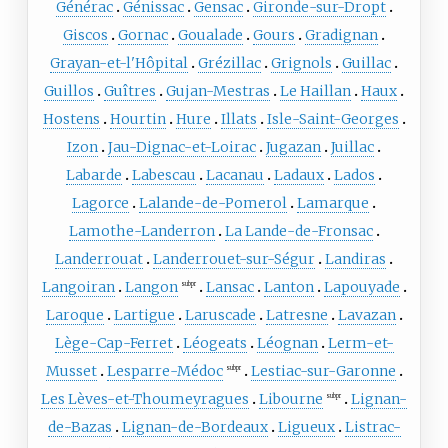
Générac
Génissac
Gensac
Gironde-sur-Dropt
Giscos
Gornac
Goualade
Gours
Gradignan
Grayan-et-l'Hôpital
Grézillac
Grignols
Guillac
Guillos
Guîtres
Gujan-Mestras
Le Haillan
Haux
Hostens
Hourtin
Hure
Illats
Isle-Saint-Georges
Izon
Jau-Dignac-et-Loirac
Jugazan
Juillac
Labarde
Labescau
Lacanau
Ladaux
Lados
Lagorce
Lalande-de-Pomerol
Lamarque
Lamothe-Landerron
La Lande-de-Fronsac
Landerrouat
Landerrouet-sur-Ségur
Landiras
Langoiran
Langon
Lansac
Lanton
Lapouyade
subpr
Laroque
Lartigue
Laruscade
Latresne
Lavazan
Lège-Cap-Ferret
Léogeats
Léognan
Lerm-et-
Musset
Lesparre-Médoc
Lestiac-sur-Garonne
subpr
Les Lèves-et-Thoumeyragues
Libourne
Lignan-
subpr
de-Bazas
Lignan-de-Bordeaux
Ligueux
Listrac-