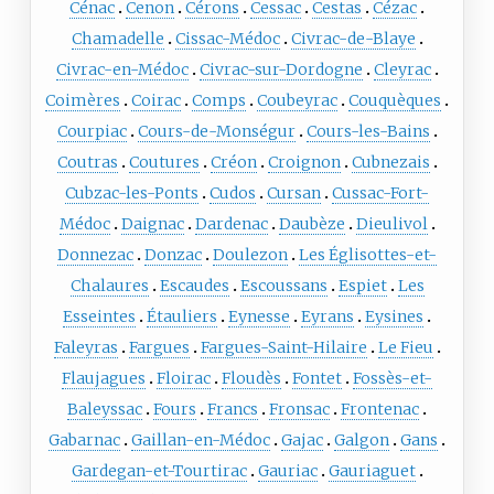
Cénac
Cenon
Cérons
Cessac
Cestas
Cézac
Chamadelle
Cissac-Médoc
Civrac-de-Blaye
Civrac-en-Médoc
Civrac-sur-Dordogne
Cleyrac
Coimères
Coirac
Comps
Coubeyrac
Couquèques
Courpiac
Cours-de-Monségur
Cours-les-Bains
Coutras
Coutures
Créon
Croignon
Cubnezais
Cubzac-les-Ponts
Cudos
Cursan
Cussac-Fort-
Médoc
Daignac
Dardenac
Daubèze
Dieulivol
Donnezac
Donzac
Doulezon
Les Églisottes-et-
Chalaures
Escaudes
Escoussans
Espiet
Les
Esseintes
Étauliers
Eynesse
Eyrans
Eysines
Faleyras
Fargues
Fargues-Saint-Hilaire
Le Fieu
Flaujagues
Floirac
Floudès
Fontet
Fossès-et-
Baleyssac
Fours
Francs
Fronsac
Frontenac
Gabarnac
Gaillan-en-Médoc
Gajac
Galgon
Gans
Gardegan-et-Tourtirac
Gauriac
Gauriaguet