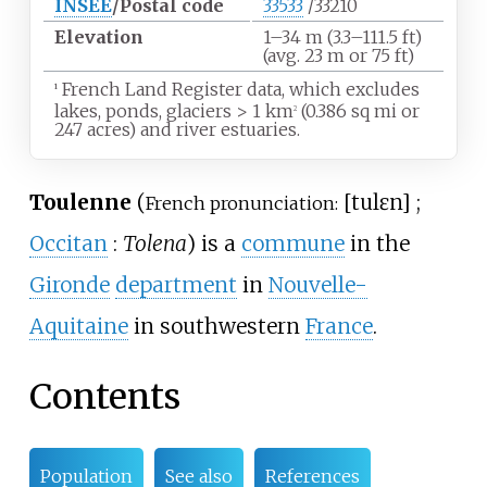
INSEE
/Postal code
33533
/33210
Elevation
1–34
m (3.3–111.5
ft)
(avg. 23
m or 75
ft)
French Land Register data, which excludes
1
lakes, ponds, glaciers
>
1
km
(0.386
sq
mi or
2
247 acres) and river estuaries.
Toulenne
(
[
tulɛn
]
;
French pronunciation:
Occitan
:
Tolena
) is a
commune
in the
Gironde
department
in
Nouvelle-
Aquitaine
in southwestern
France
.
Contents
Population
See also
References