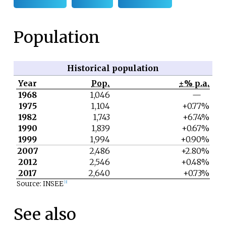
Population
Historical population
Year
Pop.
±% p.a.
1968
1,046
—
1975
1,104
+0.77%
1982
1,743
+6.74%
1990
1,839
+0.67%
1999
1,994
+0.90%
2007
2,486
+2.80%
2012
2,546
+0.48%
2017
2,640
+0.73%
Source: INSEE
[
3
]
See also