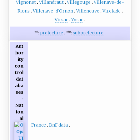
Vignonet
Villandraut
Villegouge
Villenave-de-
Rions
Villenave-d'Ornon
Villeneuve
Virelade
Virsac
Yvrac
:
prefecture
:
subprefecture
pref
subpr
Aut
hor
ity
con
trol
dat
aba
ses
:
Nat
ion
al
France
BnF data