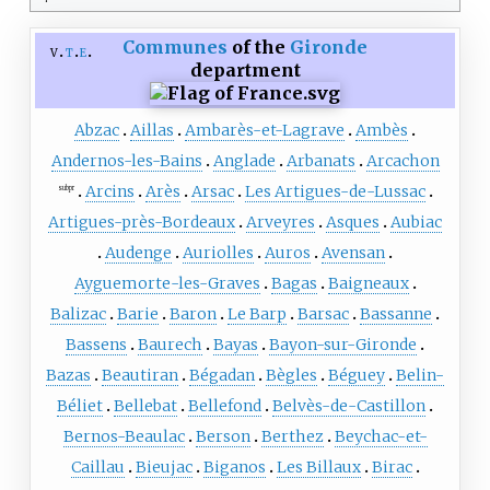
Communes
of the
Gironde
v
t
e
department
Abzac
Aillas
Ambarès-et-Lagrave
Ambès
Andernos-les-Bains
Anglade
Arbanats
Arcachon
Arcins
Arès
Arsac
Les Artigues-de-Lussac
subpr
Artigues-près-Bordeaux
Arveyres
Asques
Aubiac
Audenge
Auriolles
Auros
Avensan
Ayguemorte-les-Graves
Bagas
Baigneaux
Balizac
Barie
Baron
Le Barp
Barsac
Bassanne
Bassens
Baurech
Bayas
Bayon-sur-Gironde
Bazas
Beautiran
Bégadan
Bègles
Béguey
Belin-
Béliet
Bellebat
Bellefond
Belvès-de-Castillon
Bernos-Beaulac
Berson
Berthez
Beychac-et-
Caillau
Bieujac
Biganos
Les Billaux
Birac