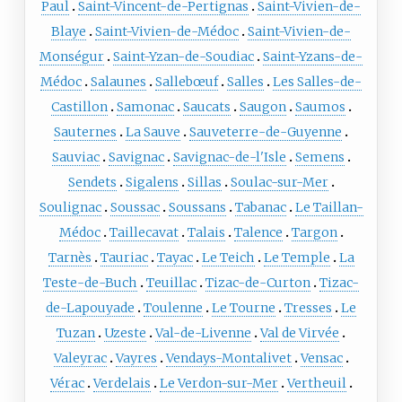
Paul
Saint-Vincent-de-Pertignas
Saint-Vivien-de-
Blaye
Saint-Vivien-de-Médoc
Saint-Vivien-de-
Monségur
Saint-Yzan-de-Soudiac
Saint-Yzans-de-
Médoc
Salaunes
Sallebœuf
Salles
Les Salles-de-
Castillon
Samonac
Saucats
Saugon
Saumos
Sauternes
La Sauve
Sauveterre-de-Guyenne
Sauviac
Savignac
Savignac-de-l'Isle
Semens
Sendets
Sigalens
Sillas
Soulac-sur-Mer
Soulignac
Soussac
Soussans
Tabanac
Le Taillan-
Médoc
Taillecavat
Talais
Talence
Targon
Tarnès
Tauriac
Tayac
Le Teich
Le Temple
La
Teste-de-Buch
Teuillac
Tizac-de-Curton
Tizac-
de-Lapouyade
Toulenne
Le Tourne
Tresses
Le
Tuzan
Uzeste
Val-de-Livenne
Val de Virvée
Valeyrac
Vayres
Vendays-Montalivet
Vensac
Vérac
Verdelais
Le Verdon-sur-Mer
Vertheuil