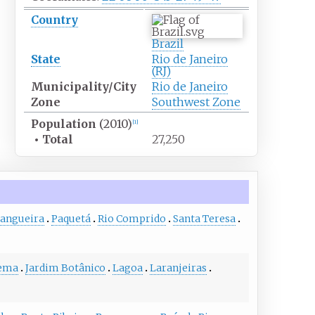
Country
Brazil
State
Rio de Janeiro
(RJ)
Municipality/City
Rio de Janeiro
Zone
Southwest Zone
Population
(2010)
[
1
]
•
Total
27,250
angueira
Paquetá
Rio Comprido
Santa Teresa
ema
Jardim Botânico
Lagoa
Laranjeiras