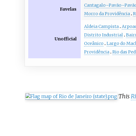
Cantagalo–Pavão–Pavã
Favelas
Morro da Providência
R
Aldeia Campista
Arpoa
Distrito Industrial
Bair
Unofficial
Oceânico
Largo do Mac
Providência
Rio das Ped
This
Ri