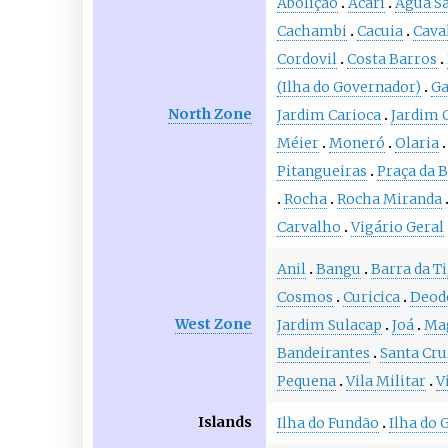
Abolição
Acari
Água S
Cachambi
Cacuia
Cava
Cordovil
Costa Barros
(Ilha do Governador)
Ga
North Zone
Jardim Carioca
Jardim 
Méier
Moneró
Olaria
Pitangueiras
Praça da 
Rocha
Rocha Miranda
Carvalho
Vigário Geral
Anil
Bangu
Barra da Ti
Cosmos
Curicica
Deod
West Zone
Jardim Sulacap
Joá
Mag
Bandeirantes
Santa Cru
Pequena
Vila Militar
V
Islands
Ilha do Fundão
Ilha do