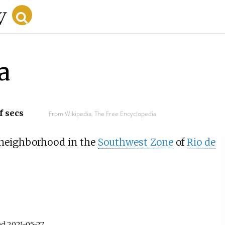
a
f secs
From Wikipedia, The Free Encyclopedia
 neighborhood in the
Southwest Zone
of
Rio de
ed
2021-05-27
.