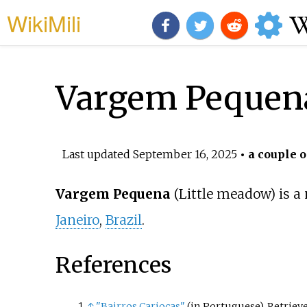
WikiMili
Vargem Pequen
Last updated
September 16, 2025
• a couple o
Vargem Pequena
(Little meadow) is a
Janeiro
,
Brazil
.
References
↑
"Bairros Cariocas"
(in Portuguese)
. Retriev