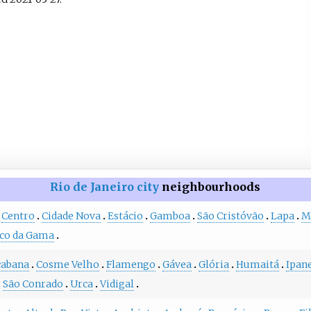
Rio de Janeiro city
neighbourhoods
Centro
Cidade Nova
Estácio
Gamboa
São Cristóvão
Lapa
M
co da Gama
cabana
Cosme Velho
Flamengo
Gávea
Glória
Humaitá
Ipan
São Conrado
Urca
Vidigal