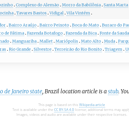
ozinho
Complexo do Alemão
Morro da Babilônia
Santa Marta
ocinha
Tavares Bastos
Vidigal
Vila Vintém
dor
Bairro Araújo
Bairro Peixoto
Boca do Mato
Buraco do Pa
ro de Fátima
Fazenda Botafogo
Fazenda da Bica
Fonte da Saud
hado
Manguariba
Mallet
Mariópolis
Mato Alto
Muda
Parq
ras
Rio Grande
Silvestre
Terreirão do Rio Bonito
Triagem
U
o de Janeiro state
, Brazil location article is a
stub
. Yo
This page is based on this
Wikipedia article
Text is available under the
CC BY-SA 4.0
license; additional terms may appl
Images, videos and audio are available under their respective licenses.