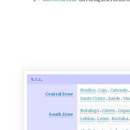
v
t
e
Benfica
Caju
Catumbi
Central Zone
Santo Cristo
Saúde
Vas
Botafogo
Catete
Copa
South Zone
Leblon
Leme
Rocinha