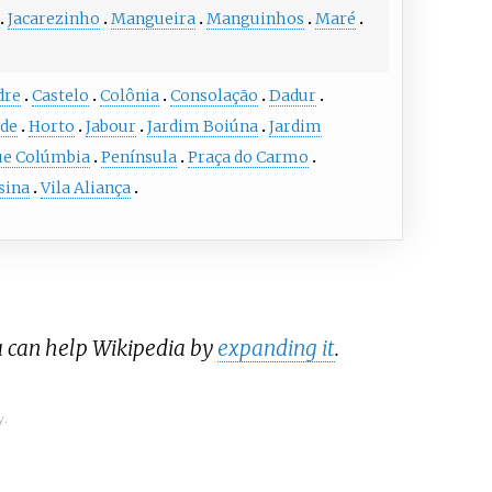
Jacarezinho
Mangueira
Manguinhos
Maré
dre
Castelo
Colônia
Consolação
Dadur
ade
Horto
Jabour
Jardim Boiúna
Jardim
ue Colúmbia
Península
Praça do Carmo
sina
Vila Aliança
u can help Wikipedia by
expanding it
.
y.