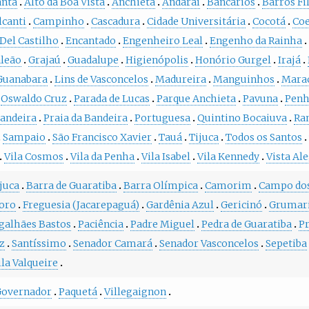
anta
Alto da Boa Vista
Anchieta
Andaraí
Bancários
Barros Fi
lcanti
Campinho
Cascadura
Cidade Universitária
Cocotá
Coe
Del Castilho
Encantado
Engenheiro Leal
Engenho da Rainha
leão
Grajaú
Guadalupe
Higienópolis
Honório Gurgel
Irajá
Guanabara
Lins de Vasconcelos
Madureira
Manguinhos
Mara
Oswaldo Cruz
Parada de Lucas
Parque Anchieta
Pavuna
Pen
Bandeira
Praia da Bandeira
Portuguesa
Quintino Bocaiuva
Ra
Sampaio
São Francisco Xavier
Tauá
Tijuca
Todos os Santos
Vila Cosmos
Vila da Penha
Vila Isabel
Vila Kennedy
Vista Al
juca
Barra de Guaratiba
Barra Olímpica
Camorim
Campo dos
oro
Freguesia (Jacarepaguá)
Gardênia Azul
Gericinó
Grumar
alhães Bastos
Paciência
Padre Miguel
Pedra de Guaratiba
Pr
z
Santíssimo
Senador Camará
Senador Vasconcelos
Sepetiba
ila Valqueire
 Governador
Paquetá
Villegaignon