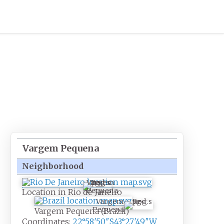
Vargem Pequena
Neighborhood
Vargem
Pequena
Location in Rio de Janeiro
Vargem
Pequena
Vargem Pequena (Brazil)
Coordinates:
22°58′50″S
43°27′49″W