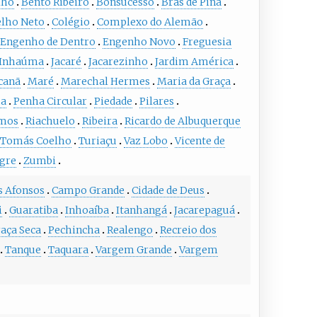
lho
Bento Ribeiro
Bonsucesso
Brás de Pina
lho Neto
Colégio
Complexo do Alemão
Engenho de Dentro
Engenho Novo
Freguesia
Inhaúma
Jacaré
Jacarezinho
Jardim América
canã
Maré
Marechal Hermes
Maria da Graça
ha
Penha Circular
Piedade
Pilares
mos
Riachuelo
Ribeira
Ricardo de Albuquerque
Tomás Coelho
Turiaçu
Vaz Lobo
Vicente de
egre
Zumbi
 Afonsos
Campo Grande
Cidade de Deus
i
Guaratiba
Inhoaíba
Itanhangá
Jacarepaguá
aça Seca
Pechincha
Realengo
Recreio dos
Tanque
Taquara
Vargem Grande
Vargem